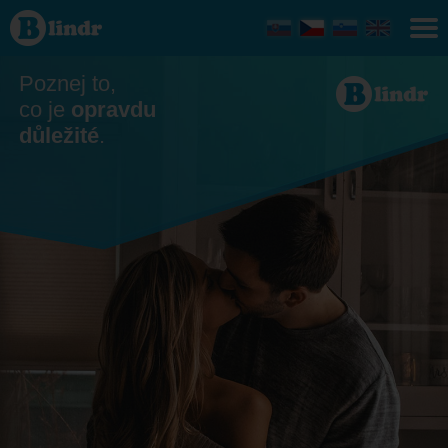
Seznamka
Trenčiansky
kraj
Poznej to,
co je
opravdu
důležité
.