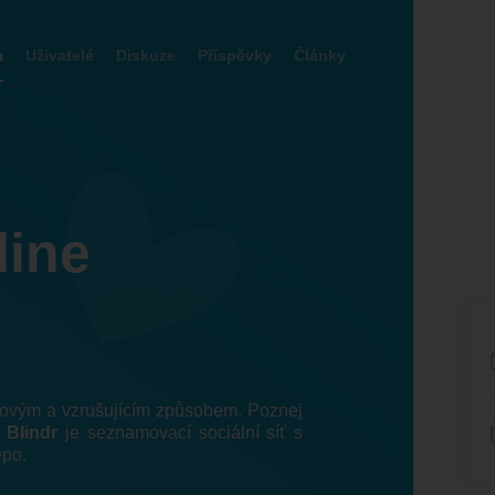
a
Uživatelé
Diskuze
Příspěvky
Články
line
 novým a vzrušujícím způsobem. Poznej
!
Blindr
je seznamovací sociální síť s
epo.