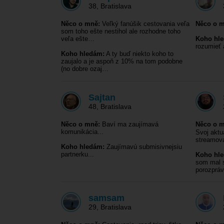
38
,
Bratislava
Něco o mně:
Veľký fanúšik cestovania veľa
Něco o m
som toho ešte nestihol ale rozhodne toho
veľa ešte…
Koho hl
rozumieť
Koho hledám:
A ty buď niekto koho to
zaujalo a je aspoň z 10% na tom podobne
(no dobre ozaj…
Sajtan
48
,
Bratislava
Něco o mně:
Baví ma zaujímavá
Něco o m
komunikácia...
Svoj aktu
streamo
Koho hledám:
Zaujímavú submisivnejsiu
partnerku...
Koho hl
som mal s
porozprá
samsam
29
,
Bratislava