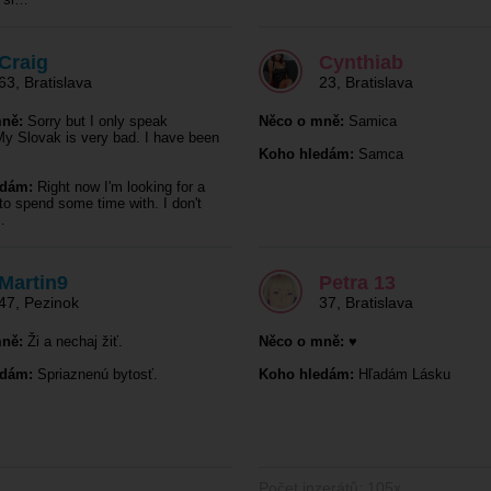
Craig
Cynthiab
63
,
Bratislava
23
,
Bratislava
ně:
Sorry but I only speak
Něco o mně:
Samica
My Slovak is very bad. I have been
Koho hledám:
Samca
edám:
Right now I'm looking for a
 to spend some time with. I don't
…
Martin9
Petra 13
47
,
Pezinok
37
,
Bratislava
ně:
Ži a nechaj žiť.
Něco o mně:
♥️
edám:
Spriaznenú bytosť.
Koho hledám:
Hľadám Lásku
Počet inzerátů: 105x