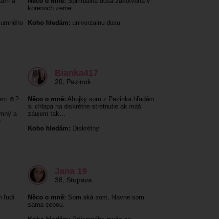
tam a
Něco o mně:
Spiritualna dusa zakotvena v
korenoch zeme
ozumného
Koho hledám:
univerzalnu dusu
Bianka417
20
,
Pezinok
em ☺️?
Něco o mně:
Ahojky som z Pezinka hľadám
si chlapa na diskrétne stretnutie ak máš
imný a
záujem tak…
o
Koho hledám:
Diskrétny
Jana 19
38
,
Stupava
 ľudí
Něco o mně:
Som aká som, hlavne som
sama sebou.