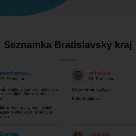
Seznamka Bratislavský kraj
samfrantiš…
mihelica
23
,
Svätý Jur
53
,
Bratislava
ně:
ahojte ja som Samuel a som
Něco o mně:
spytaj sa
aj elektrikár. Aktualne ako
r a…
Koho hledám:
x
edám:
Som tu aby som našiel
a pekné chvíľky či už na výlet,
, vínko…
Eragog
Lucka06