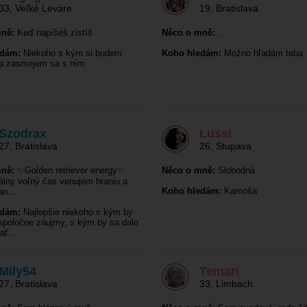
33
,
Veľké Leváre
19
,
Bratislava
ně:
Keď napíšeš zistíš
Něco o mně:
..
edám:
Niekoho s kým si budem
Koho hledám:
Možno hľadám teba
 a zasmejem sa s ním
Szodrax
Lussi
27
,
Bratislava
26
,
Stupava
ně:
✨Golden retriever energy✨
Něco o mně:
Slobodná
álny voľný čas venujem hraniu a
Koho hledám:
Kamoša
van…
edám:
Najlepšie niekoho s kým by
poločne záujmy, s kým by sa dalo
vať…
Mily54
Temari
27
,
Bratislava
33
,
Limbach