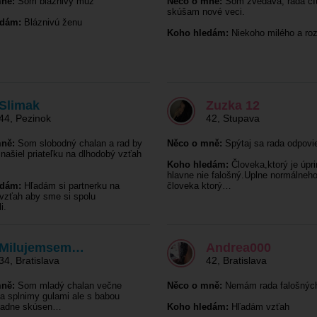
ně:
Som bláznivý muž
Něco o mně:
Som zvedavá, rada čí
skúšam nové veci.
edám:
Bláznivú ženu
Koho hledám:
Niekoho milého a r
Slimak
Zuzka 12
44
,
Pezinok
42
,
Stupava
ně:
Som slobodný chalan a rad by
Něco o mně:
Spýtaj sa rada odpovi
 našiel priateľku na dlhodobý vzťah
Koho hledám:
Človeka,ktorý je úpr
hlavne nie falošný.Uplne normálneh
edám:
Hľadám si partnerku na
človeka ktorý…
vzťah aby sme si spolu
i.
Milujemsem…
Andrea000
34
,
Bratislava
42
,
Bratislava
ně:
Som mladý chalan večne
Něco o mně:
Nemám rada falošných
a splnimy gulami ale s babou
iadne skúsen…
Koho hledám:
Hľadám vzťah