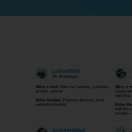
Lubos9560
28
,
Bratislava
Něco o mně:
Mám rad turistiku, cyklistiku,
Něco o m
prírodu, varenie
masér ale 
elektrika
Koho hledám:
Príjemnú dievčinu, ktorá
nehľadá milionára
Koho hl
niekoho n
turistiku
AnOpenMind