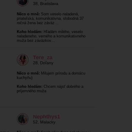
38
,
Bratislava
Něco o mně:
Som veselo naladená,
priateľská, komunikativna, slobodná 37
ročná žena bez záväz…
Koho hledám:
Hľadám milého, veselo
naladeneho, verného a komunikativneho
muža bez záväzkov…
Tere_za
28
,
Doľany
Něco o mně:
Milujem prírodu a domácu
kuchyňu)
Koho hledám:
Chcem nájsť dobrého a
príjemného muža
Nephthys1
52
,
Malacky