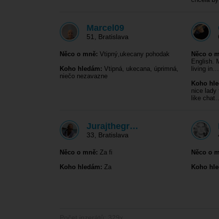
Marcel09
51
,
Bratislava
Něco o mně:
Vtipný,ukecany pohodak
Něco o m
English. 
Koho hledám:
Vtipná, ukecana, úprimná,
living in…
niečo nezavazne
Koho hl
nice lady
like chat
Jurajthegr…
33
,
Bratislava
Něco o mně:
Za fi
Něco o m
Koho hledám:
Za
Koho hl
Počet inzerátů: 329x