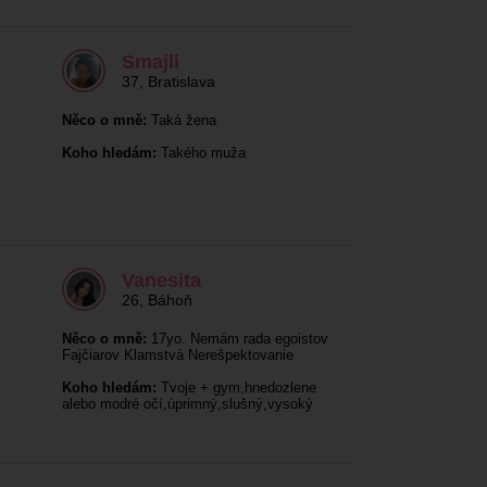
Smajli
37
,
Bratislava
Něco o mně:
Taká žena
Koho hledám:
Takého muža
Vanesita
26
,
Báhoň
Něco o mně:
17yo. Nemám rada egoistov
Fajčiarov Klamstvá Nerešpektovanie
Koho hledám:
Tvoje + gym,hnedozlene
alebo modré očí,úprimný,slušný,vysoký