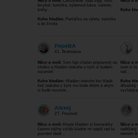
Něco o mně:
Cestovanie, road tripy, fitko,
Něco o m
bicykel, turistika, výberová káva, varenie,
knihy…
Koho hl
Koho hledám:
Parťáčku na výlety, turistiku
a do života
PepeBA
41
,
Bratislava
Něco o mně:
Som fajn chalan pripravený na
Něco o m
všetko.a hľadám niekoho s kým si budem
som si tu
rozumieť
rad…
Koho hledám:
Hľadám niekoho kto hľadá
Koho hl
tiež niekoho s kým mu bude dobre a akým
dlhodobý 
si bude rozumie…
vychádzal
Alexej
27
,
Pezinok
Něco o mně:
Ahojte hľadám si kamarátky
Něco o m
časom vážny vzťah kľudne mi napíš rad ta
nadržaný 
poznám ideál…
nemám ž