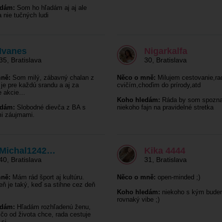
edám:
Som ho hľadám aj aj ale
 nie tučných ludi
Ivanes
Nigarkalfa
35
,
Bratislava
30
,
Bratislava
ně:
Som milý, zábavný chalan z
Něco o mně:
Milujem cestovanie,ra
 je pre každú srandu a aj za
cvičím,choďim do prírody,atd
e akcie…
Koho hledám:
Ráda by som spozna
edám:
Slobodné dievča z BA s
niekoho fajn na pravidelné stretka
i záujmami.
Michal1242…
Kika 4444
40
,
Bratislava
31
,
Bratislava
ně:
Mám rád šport aj kultúru.
Něco o mně:
open-minded ;)
eň je taký, keď sa stihne cez deň
Koho hledám:
niekoho s kým bude
rovnaký vibe ;)
edám:
Hľadám rozhľadenú ženu,
, čo od života chce, rada cestuje
y si…