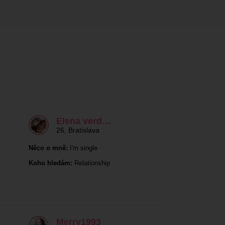
Elena verd…
26
,
Bratislava
Něco o mně:
I'm single
Koho hledám:
Relationship
Merry1993