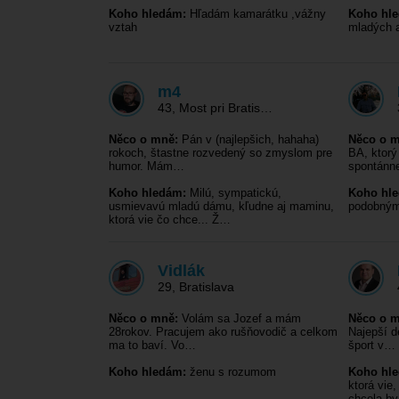
Koho hledám:
Hľadám kamarátku ,vážny
Koho hl
vztah
mladých a
m4
43
,
Most pri Bratis…
Něco o mně:
Pán v (najlepšich, hahaha)
Něco o m
rokoch, štastne rozvedený so zmyslom pre
BA, ktorý
humor. Mám…
spontánn
Koho hledám:
Milú, sympatickú,
Koho hl
usmievavú mladú dámu, kľudne aj maminu,
podobným
ktorá vie čo chce... Ž…
Vidlák
29
,
Bratislava
Něco o mně:
Volám sa Jozef a mám
Něco o m
28rokov. Pracujem ako rušňovodič a celkom
Najepší d
ma to baví. Vo…
šport v…
Koho hledám:
ženu s rozumom
Koho hl
ktorá vie
chcela b