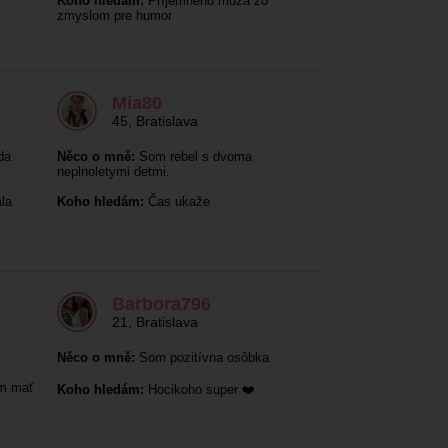
Koho hledám:
Príjemného muža zo
zmyslom pre humor
Mia80
45
,
Bratislava
da
Něco o mně:
Som rebel s dvoma
neplnoletymi detmi.
la
Koho hledám:
Čas ukaže
Barbora796
21
,
Bratislava
Něco o mně:
Som pozitívna osôbka
m mať
Koho hledám:
Hocikoho super ❤️