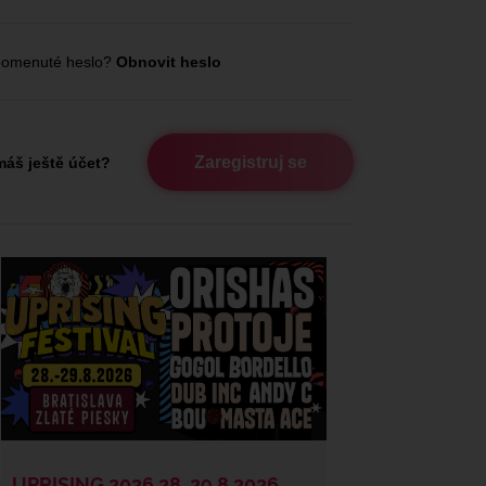
omenuté heslo?
Obnovit heslo
Zaregistruj se
áš ještě účet?