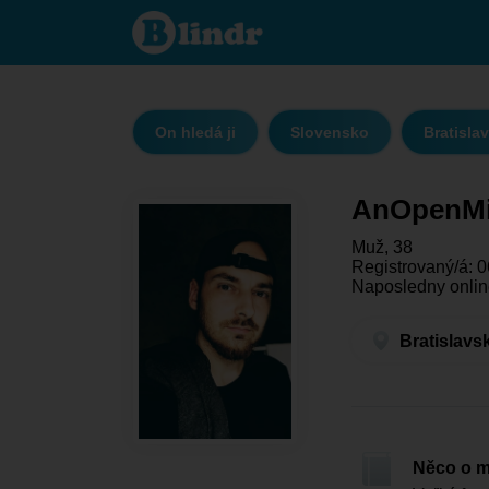
AnOpenMind
- On hledá ji
Bratislavský
kraj -
Bratislava
On hledá ji
Slovensko
Bratislav
AnOpenM
Muž, 38
Registrovaný/á: 
Naposledny online
Bratislavs
Něco o 