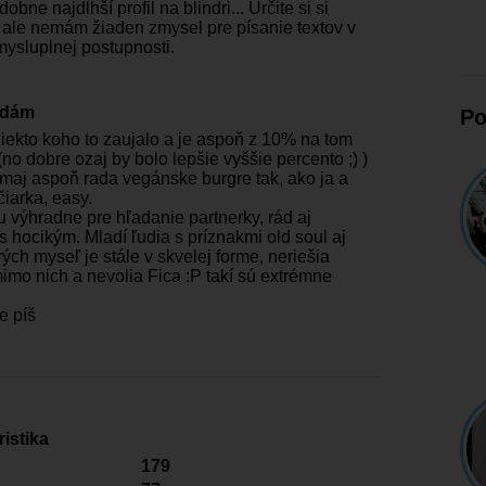
bne najdlhší profil na blindri... Určite si si
 ale nemám žiaden zmysel pre písanie textov v
mysluplnej postupnosti.
edám
Po
niekto koho to zaujalo a je aspoň z 10% na tom
no dobre ozaj by bolo lepšie vyššie percento ;) )
maj aspoň rada vegánske burgre tak, ako ja a
čiarka, easy.
u výhradne pre hľadanie partnerky, rád aj
 hocikým. Mladí ľudia s príznakmi old soul aj
orých myseľ je stále v skvelej forme, neriešia
mimo nich a nevolia Fica :P takí sú extrémne
e píš
istika
179