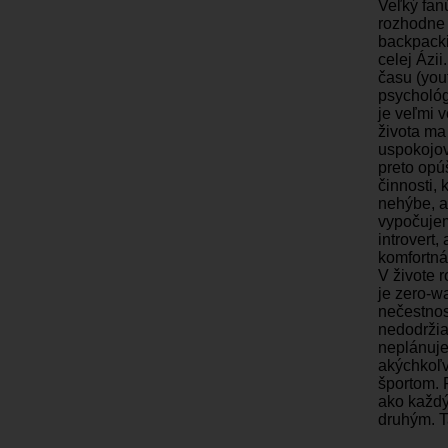
Veľký fan
rozhodne 
backpacki
celej Ázii
času (you
psychológ
je veľmi 
života ma
uspokojov
preto opú
činnosti,
nehýbe, a
vypočujem
introvert,
komfortná
V živote 
je zero-w
nečestnos
nedodržia
neplánuje
akýchkoľ
športom. 
ako každý
druhým. T