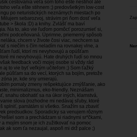
úšik cestovania veľa som toho ešte nestihol ale
toho veľa ešte stihnem ;) predovšetkým low-cost
ngu po neturistických neznámych miestach po
Zap
. Milujem sebarozvoj, strávim pri ňom dosť veľa
tube > škola :D) a knihy. Zvlášť ma baví
ia. Na to, ako vie ľuďom pomôcť porozumieť si,
veľmi podceňovaná. Úprimne, priemerný spôsob
 neláka, chcem v živote čosi viac, nechcem sa
ať s niečím s čím neladím na rovnakej vlne, a
Nem
šťam ľudí, ktorí mi nevyhovujú a opúšťam
 ktoré mi nevyhovujú. Hate druhých ľudí so mnou
však feedback voči mojej osobe si vždy rád
 aj to vie byť veľkým učiteľom ;) Som ťažký
 ale púšťam sa do vecí, ktorých sa bojím, pretože
 zóna je, kde sny umierajú.
robím pomaly zmeny rešpektujúce zmýšľanie, ako
aste, minimalizmus, eko-friendly. Neznášam
ť, snahu obohatiť sa na úkor iných, klamstvá,
vanie slova (rozhodne mi nedávaj sľuby, ktoré
š splniť, pamätám si všetko. Snažím sa zbaviť
vek predsudkov. Sporadicky sa venujem rôznym
Prešiel som a prechádzam si riadnymi sr*čkami,
 a mojím snom je ich zužitkovať na pomoc
ak ak som ťa nezaujal, aspoň mi drž palce ;)