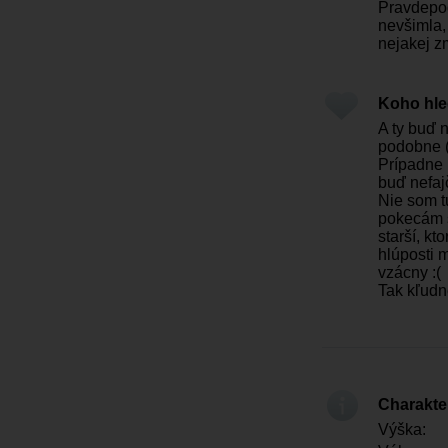
Pravdepodo
nevšimla,
nejakej z
Koho hl
A ty buď 
podobne (
Prípadne 
buď nefaj
Nie som t
pokecám s
starší, kt
hlúposti 
vzácny :(
Tak kľudn
Charakter
Výška: