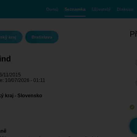
Domů
Seznamka
Uživatelé
Diskuze
Př
ský kraj
Bratislava
ind
06/11/2015
: 10/07/2026 - 01:11
ký kraj - Slovensko
mně