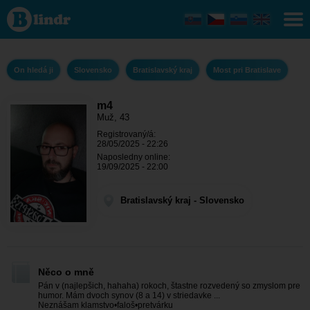
m4 - On
hledá ji
Bratislavský
kraj - Most
pri
Bratislave
On hledá ji
Slovensko
Bratislavský kraj
Most pri Bratislave
m4
Muž, 43
Registrovaný/á:
28/05/2025 - 22:26
Naposledny online:
19/09/2025 - 22:00
Bratislavský kraj - Slovensko
Něco o mně
Pán v (najlepšich, hahaha) rokoch, štastne rozvedený so zmyslom pre
humor. Mám dvoch synov (8 a 14) v striedavke ...
Neznášam klamstvo•faloš•pretvárku