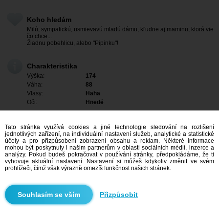
Koho hledám
Milú, sympatickú, usmievavú mladú dámu, kľudne aj maminu, ktorá vie
čo chce...
Žiadnu pobehlicu, alebo "Pipinku"!
Charakteristika
Výška:
174
Váha:
88
Vlasy:
Haha
Oči:
Hnedé
Tato stránka využívá cookies a jiné technologie sledování na rozlišení
jednotlivých zařízení, na individuální nastavení služeb, analytické a statistické
účely a pro přizpůsobení zobrazení obsahu a reklam. Některé informace
mohou být poskytnuty i našim partnerům v oblasti sociálních médií, inzerce a
analýzy. Pokud budeš pokračovat v používání stránky, předpokládáme, že ti
vyhovuje aktuální nastavení. Nastavení si můžeš kdykoliv změnit ve svém
prohlížeči, čímž však výrazně omezíš funkčnost našich stránek.
Přizpůsobit
Mám zájem