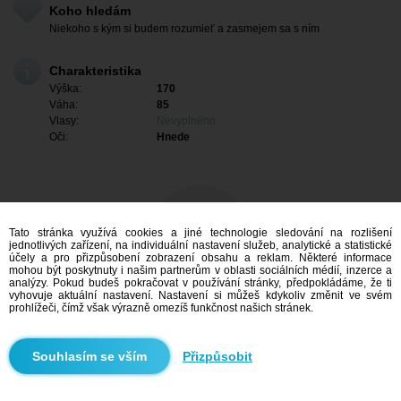
Koho hledám
Niekoho s kým si budem rozumieť a zasmejem sa s ním
Charakteristika
Výška:
170
Váha:
85
Vlasy:
Nevyplněno
Oči:
Hnede
Tato stránka využívá cookies a jiné technologie sledování na rozlišení
jednotlivých zařízení, na individuální nastavení služeb, analytické a statistické
účely a pro přizpůsobení zobrazení obsahu a reklam. Některé informace
mohou být poskytnuty i našim partnerům v oblasti sociálních médií, inzerce a
analýzy. Pokud budeš pokračovat v používání stránky, předpokládáme, že ti
vyhovuje aktuální nastavení. Nastavení si můžeš kdykoliv změnit ve svém
prohlížeči, čímž však výrazně omezíš funkčnost našich stránek.
Mám zájem
Přizpůsobit
Vyhledávání