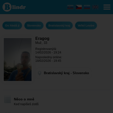
Eragog - On
hledá ji
Bratislavský
kraj - Veľké
Leváre
On hledá ji
Slovensko
Bratislavský kraj
Veľké Leváre
Eragog
Muž, 33
Registrovaný/á:
14/02/2026 - 19:24
Naposledny online:
18/02/2026 - 19:45
Bratislavský kraj - Slovensko
Něco o mně
Keď napíšeš zistíš