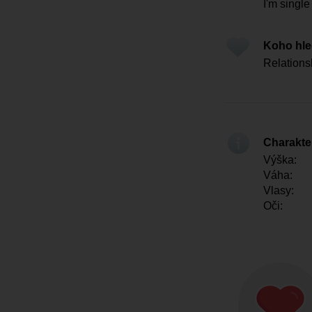
I'm single
Koho hl
Relations
Charakter
Výška:
Váha:
Vlasy:
Oči: