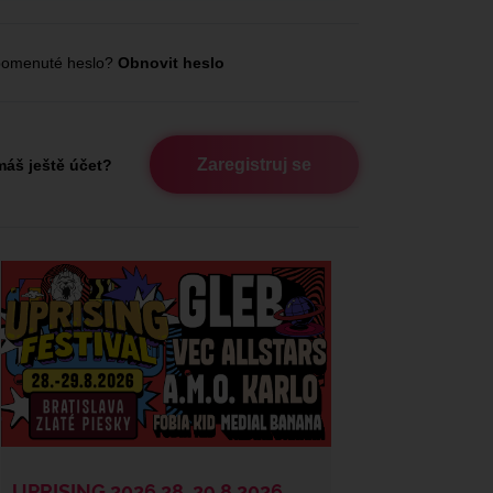
omenuté heslo?
Obnovit heslo
Zaregistruj se
áš ještě účet?