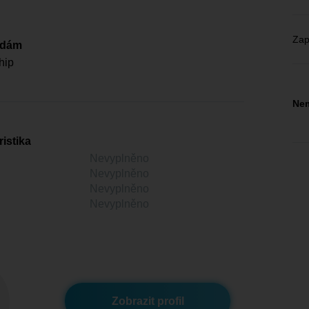
Zap
edám
hip
Nem
istika
Nevyplněno
Nevyplněno
Nevyplněno
Nevyplněno
Zobrazit profil