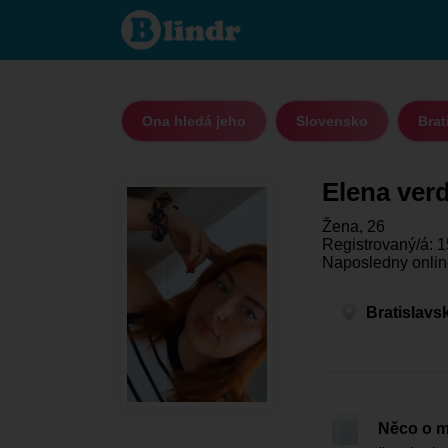
Elena
verdin - Ona
hledá jeho
Bratislavský
kraj -
Bratislava
Ona hledá jeho
Slovensko
Brat
Elena ver
Žena, 26
Registrovaný/á: 1
Naposledny onlin
Bratislavs
Něco o 