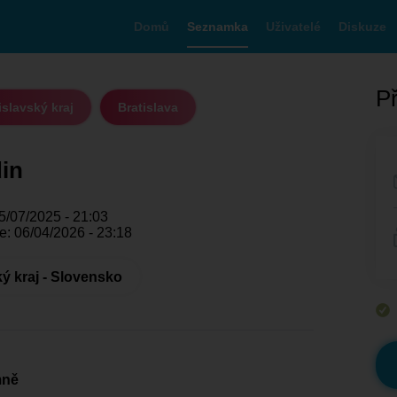
Domů
Seznamka
Uživatelé
Diskuze
Př
islavský kraj
Bratislava
din
5/07/2025 - 21:03
e: 06/04/2026 - 23:18
ký kraj - Slovensko
mně