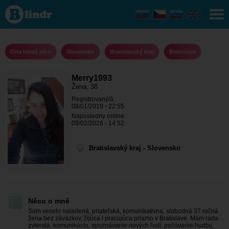
Merry1993 -
Ona hledá
jeho
Bratislavský
kraj -
Bratislava
Ona hledá jeho
Slovensko
Bratislavský kraj
Bratislava
Merry1993
Žena, 38
Registrovaný/á:
08/01/2019 - 22:55
Naposledny online:
09/02/2026 - 14:52
Bratislavský kraj - Slovensko
Něco o mně
Som veselo naladená, priateľská, komunikativna, slobodná 37 ročná
žena bez záväzkov, žijúca i pracujúca priamo v Bratislave. Mám rada
zvieratá, komunikáciu, spoznávanie nových ľudí, počúvanie hudby,