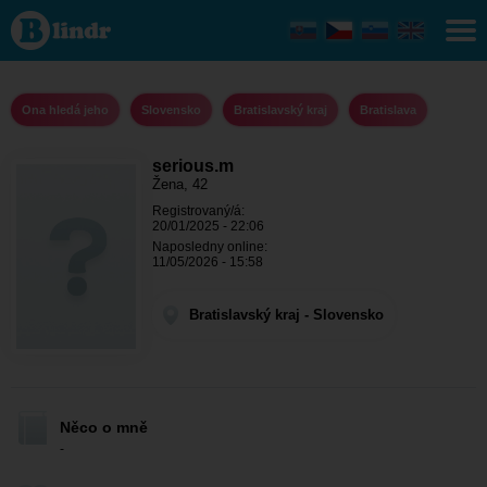
serious.m -
Ona hledá
jeho
Bratislavský
kraj -
Bratislava
Ona hledá jeho
Slovensko
Bratislavský kraj
Bratislava
serious.m
Žena, 42
Registrovaný/á:
20/01/2025 - 22:06
Naposledny online:
11/05/2026 - 15:58
Bratislavský kraj - Slovensko
Něco o mně
-