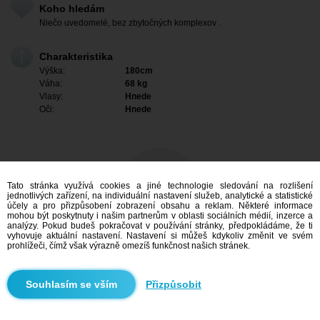
Koho hledám
Niečo uvedomelé, bez zbytočných komplexov .
Charakteristika
Výška:
180cm
Váha:
68 kg
Vlasy:
Hnede
Oči:
Hnede
Tato stránka využívá cookies a jiné technologie sledování na rozlišení
jednotlivých zařízení, na individuální nastavení služeb, analytické a statistické
účely a pro přizpůsobení zobrazení obsahu a reklam. Některé informace
mohou být poskytnuty i našim partnerům v oblasti sociálních médií, inzerce a
analýzy. Pokud budeš pokračovat v používání stránky, předpokládáme, že ti
vyhovuje aktuální nastavení. Nastavení si můžeš kdykoliv změnit ve svém
prohlížeči, čímž však výrazně omezíš funkčnost našich stránek.
Mám zájem
Přizpůsobit
Vyhledávání