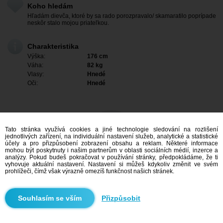
Koho hledám
Hľadám dievča, ktoré by sa rado porozpravalo/ skamaratilo poprípade
neskôr stalo mojou priateľkou.
Charakteristika
Výška:
176 cm
Váha:
82 kg
Vlasy:
Hnedé
Oči:
Hnedé
Tato stránka využívá cookies a jiné technologie sledování na rozlišení
jednotlivých zařízení, na individuální nastavení služeb, analytické a statistické
účely a pro přizpůsobení zobrazení obsahu a reklam. Některé informace
mohou být poskytnuty i našim partnerům v oblasti sociálních médií, inzerce a
analýzy. Pokud budeš pokračovat v používání stránky, předpokládáme, že ti
vyhovuje aktuální nastavení. Nastavení si můžeš kdykoliv změnit ve svém
prohlížeči, čímž však výrazně omezíš funkčnost našich stránek.
Mám zájem
Přizpůsobit
Vyhledávání