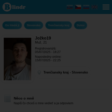
Jožko19 -
On hledá ji
Trenčiansky
kraj - Dulov
On hledá ji
Slovensko
Trenčiansky kraj
Dulov
Jožko19
Muž, 21
Registrovaný/á:
05/07/2025 - 18:27
Naposledny online:
15/07/2025 - 22:25
Trenčiansky kraj - Slovensko
Něco o mně
Napíš čo chceš o mne vedieť a ja odpoviem