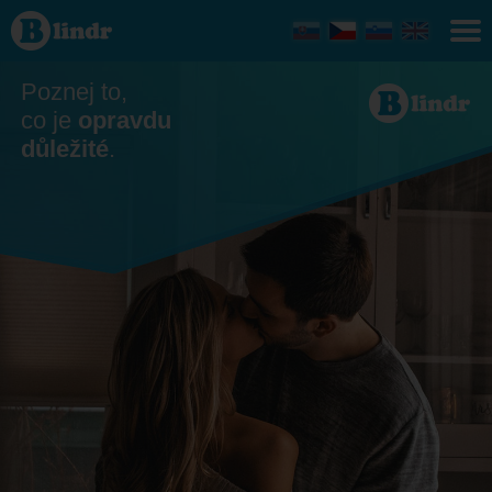
Seznamka
- On
hledá ji
Snina
Poznej to,
co je
opravdu
důležité
.