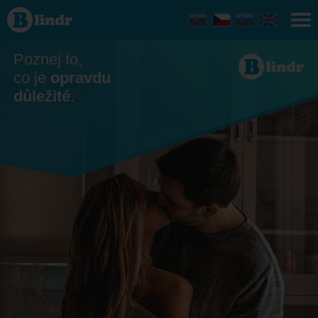
Seznamka
- On
hledá ji
Bánovce
nad
Poznej to,
Bebravou
co je
opravdu
důležité
.