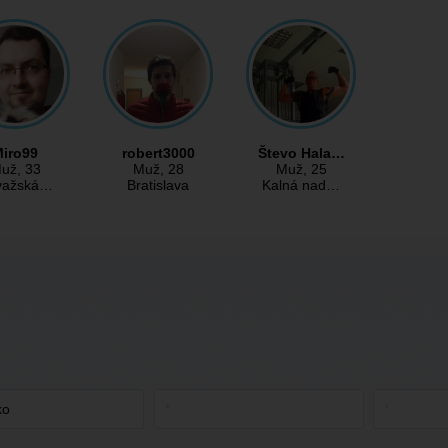
iro99
robert3000
Števo Hala…
už
, 33
Muž
, 28
Muž
, 25
važská…
Bratislava
Kalná nad…