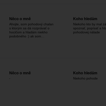
Něco o mně
Koho hledám
Ahojte, som pohodový chalan
Niekoho kto by mal z
s ktorým sa dá rozprávať o
spoznať, popísať a hl
hocičom a hladám niekho
pohodovej nálade
podobného :) ak som…
Něco o mně
Koho hledám
-
Niekoho pohode