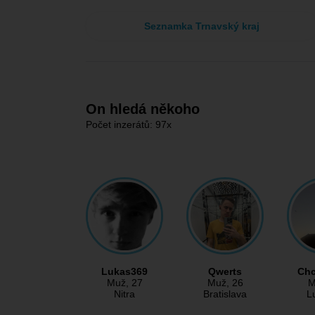
Seznamka Trnavský kraj
On hledá někoho
Počet inzerátů: 97x
Lukas369
Qwerts
Ch
Muž
, 27
Muž
, 26
M
Nitra
Bratislava
L