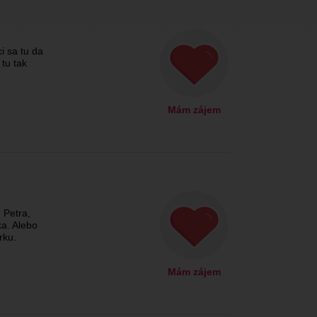
ci sa tu da
 tu tak
Mám zájem
 Petra,
ka. Alebo
rku.
Mám zájem