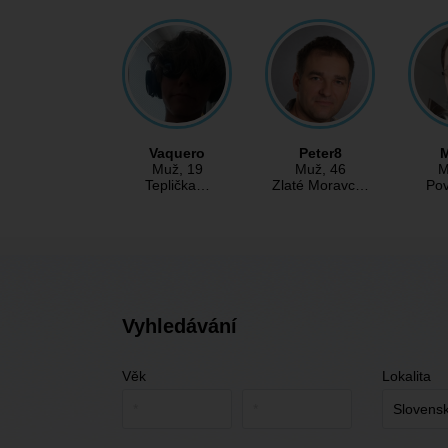
Vaquero
Peter8
M
Muž
, 19
Muž
, 46
M
Teplička…
Zlaté Moravc…
Po
Vyhledávání
Věk
Lokalita