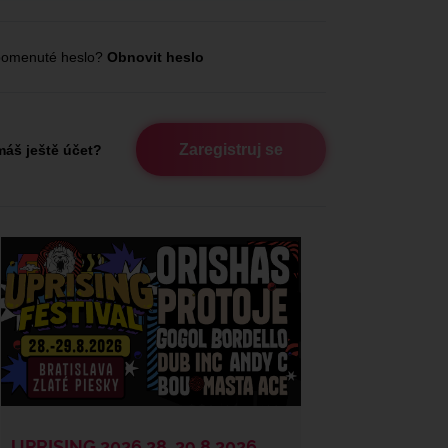
omenuté heslo?
Obnovit heslo
Zaregistruj se
áš ještě účet?