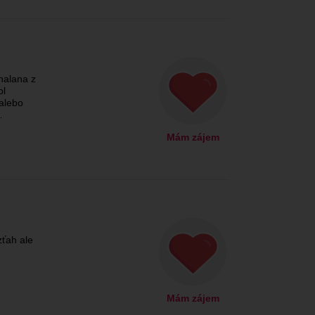
halana z
ol
alebo
…
Mám zájem
ťah ale
Mám zájem