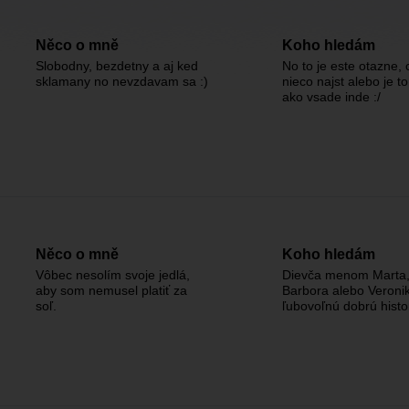
Něco o mně
Koho hledám
Slobodny, bezdetny a aj ked
No to je este otazne, 
sklamany no nevzdavam sa :)
nieco najst alebo je to
ako vsade inde :/
Něco o mně
Koho hledám
Vôbec nesolím svoje jedlá,
Dievča menom Marta,
aby som nemusel platiť za
Barbora alebo Veroni
soľ.
ľubovoľnú dobrú histo