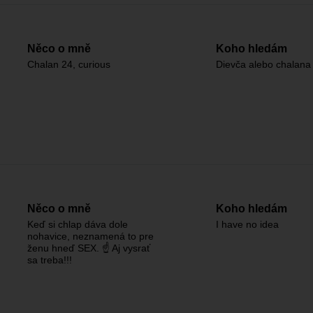
Něco o mně
Koho hledám
Chalan 24, curious
Dievča alebo chalana
Něco o mně
Koho hledám
Keď si chlap dáva dole
I have no idea
nohavice, neznamená to pre
ženu hneď SEX. ☝️ Aj vysrať
sa treba!!!