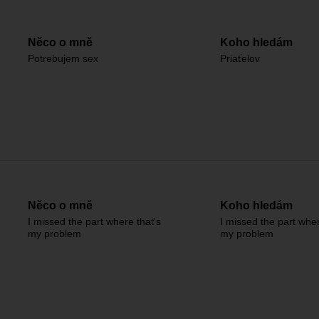
Něco o mně
Koho hledám
Potrebujem sex
Priaťelov
Něco o mně
Koho hledám
I missed the part where that's
I missed the part wher
my problem
my problem