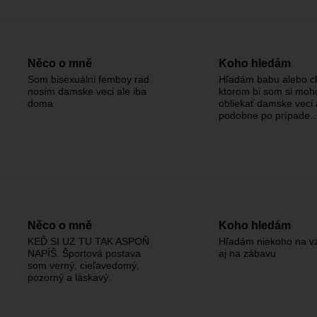
Něco o mně
Koho hledám
Som bisexuálni femboy rad
Hľadám babu alebo c
nosím damske veci ale iba
ktorom bi som si moh
doma
obliekať damske veci 
podobne po prípade
Něco o mně
Koho hledám
KEĎ SI UZ TU TAK ASPOŇ
Hľadám niekoho na vz
NAPÍŠ. Športová postava
aj na zábavu
som verný, cieľavedomý,
pozorný a láskavý.