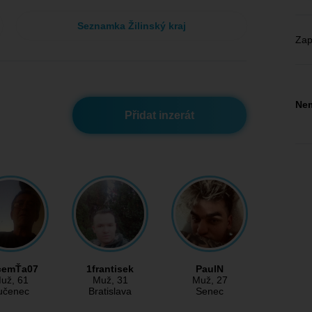
Seznamka Žilinský kraj
Zap
Nem
Přidat inzerát
cemŤa07
1frantisek
PaulN
už
, 61
Muž
, 31
Muž
, 27
učenec
Bratislava
Senec