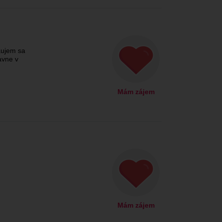
áujem sa
avne v
Mám zájem
Mám zájem