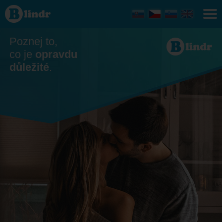
Seznamka
- Ona
hledá
jeho
Poznej to,
co je
opravdu
důležité
.