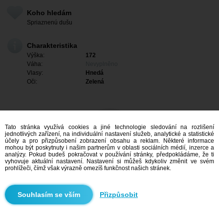
Koho hledám
Spriaznenú dušu
Charakteristika
Výška:
172
Váha:
Nevyplněno
Vlasy:
Hnedá
Oči:
Zelená
Tato stránka využívá cookies a jiné technologie sledování na rozlišení
jednotlivých zařízení, na individuální nastavení služeb, analytické a statistické
účely a pro přizpůsobení zobrazení obsahu a reklam. Některé informace
mohou být poskytnuty i našim partnerům v oblasti sociálních médií, inzerce a
analýzy. Pokud budeš pokračovat v používání stránky, předpokládáme, že ti
vyhovuje aktuální nastavení. Nastavení si můžeš kdykoliv změnit ve svém
prohlížeči, čímž však výrazně omezíš funkčnost našich stránek.
Mám zájem
Přizpůsobit
Vyhledávání