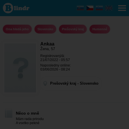
Ankaa -
Ona hledá
jeho
Prešovský
kraj -
Humenné
Ona hledá jeho
Slovensko
Prešovský kraj
Humenné
Ankaa
Žena, 57
Registrovaný/á:
21/07/2022 - 05:57
Naposledny online:
03/06/2026 - 08:24
Prešovský kraj - Slovensko
Něco o mně
Mám rada prirodu
A vsetko pekné