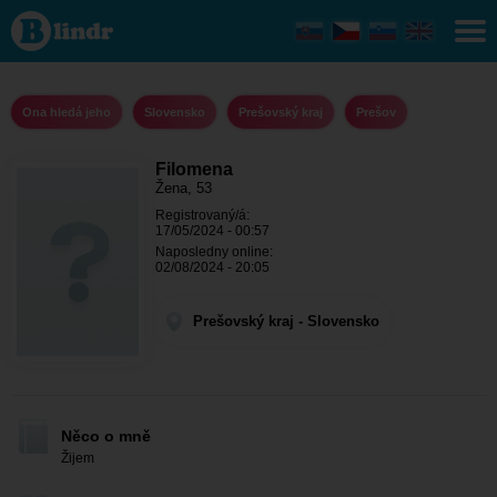
Filomena
- Ona
hledá
jeho
Prešovský
kraj -
Ona hledá jeho
Slovensko
Prešovský kraj
Prešov
Prešov
Filomena
Žena, 53
Registrovaný/á:
17/05/2024 - 00:57
Naposledny online:
02/08/2024 - 20:05
Prešovský kraj - Slovensko
Něco o mně
Žijem