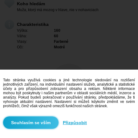
Koho hledám
Muža, ktorý má mozog v hlave, nie v nohaviciach
Charakteristika
Výška:
160
Váha:
60
Vlasy:
Farbené
Oči:
Modré
Tato stránka využívá cookies a jiné technologie sledování na rozlišení
jednotlivých zařízení, na individuální nastavení služeb, analytické a statistické
účely a pro přizpůsobení zobrazení obsahu a reklam. Některé informace
mohou být poskytnuty i našim partnerům v oblasti sociálních médií, inzerce a
analýzy. Pokud budeš pokračovat v používání stránky, předpokládáme, že ti
vyhovuje aktuální nastavení. Nastavení si můžeš kdykoliv změnit ve svém
prohlížeči, čímž však výrazně omezíš funkčnost našich stránek.
Mám zájem
Přizpůsobit
Vyhledávání