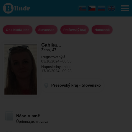
Gabika
1978 -
Ona hledá
jeho
Prešovský
kraj -
Ona hledá jeho
Slovensko
Prešovský kraj
Humenné
Humenné
Gabika…
Žena, 47
Registrovaný/á:
03/10/2024 - 08:33
Naposledny online:
17/10/2024 - 09:23
Prešovský kraj - Slovensko
Něco o mně
Úprimná,usmievava