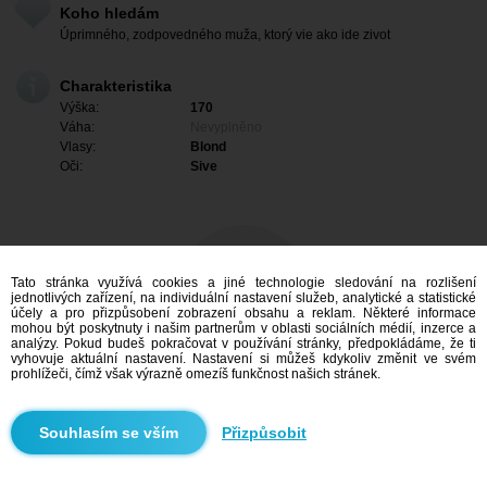
Koho hledám
Úprimného, zodpovedného muža, ktorý vie ako ide zivot
Charakteristika
Výška:
170
Váha:
Nevyplněno
Vlasy:
Blond
Oči:
Sive
Tato stránka využívá cookies a jiné technologie sledování na rozlišení
jednotlivých zařízení, na individuální nastavení služeb, analytické a statistické
účely a pro přizpůsobení zobrazení obsahu a reklam. Některé informace
mohou být poskytnuty i našim partnerům v oblasti sociálních médií, inzerce a
analýzy. Pokud budeš pokračovat v používání stránky, předpokládáme, že ti
vyhovuje aktuální nastavení. Nastavení si můžeš kdykoliv změnit ve svém
prohlížeči, čímž však výrazně omezíš funkčnost našich stránek.
Mám zájem
Přizpůsobit
Vyhledávání