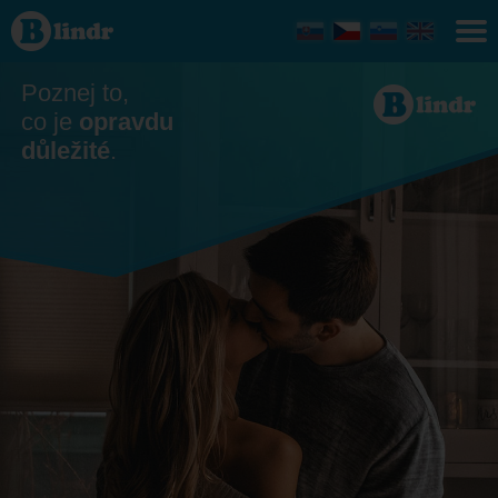
Seznamka -
Ona hledá
jeho
Bratislavský
kraj
Poznej to,
co je
opravdu
důležité
.