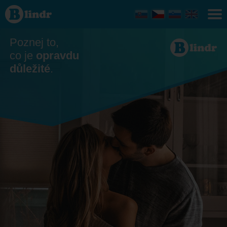
Seznamka
- Ona
hledá
jeho
Nitriansky
Poznej to,
kraj
co je
opravdu
důležité
.