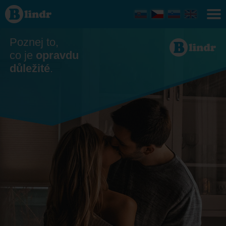
Seznamka
- Ona
hledá
jeho
Žilina
Poznej to,
co je
opravdu
důležité
.