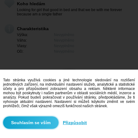
Koho hledám
Looking for girl that good in bed and that we be with me forever
because am a single father
Charakteristika
Výška:
Nevyplněno
Váha:
Nevyplněno
Vlasy:
Nevyplněno
Oči:
Nevyplněno
Tato stránka využívá cookies a jiné technologie sledování na rozlišení
jednotlivých zařízení, na individuální nastavení služeb, analytické a statistické
účely a pro přizpůsobení zobrazení obsahu a reklam. Některé informace
mohou být poskytnuty i našim partnerům v oblasti sociálních médií, inzerce a
analýzy. Pokud budeš pokračovat v používání stránky, předpokládáme, že ti
vyhovuje aktuální nastavení. Nastavení si můžeš kdykoliv změnit ve svém
prohlížeči, čímž však výrazně omezíš funkčnost našich stránek.
Mám zájem
Přizpůsobit
Vyhledávání