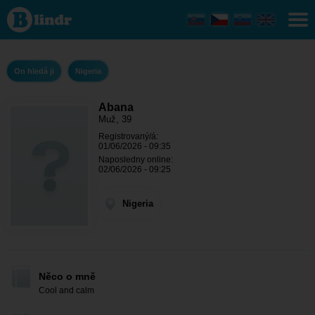
Abana
- On
hledá
ji
Nigeria
On hledá ji
Nigeria
Abana
Muž, 39
Registrovaný/á:
01/06/2026 - 09:35
Naposledny online:
02/06/2026 - 09:25
Nigeria
Něco o mně
Cool and calm