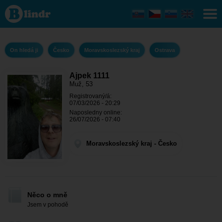
Ajpek 1111 - On
hledá ji
Moravskoslezský
kraj - Ostrava
On hledá ji
Česko
Moravskoslezský kraj
Ostrava
Ajpek 1111
Muž, 53
Registrovaný/á:
07/03/2026 - 20:29
Naposledny online:
26/07/2026 - 07:40
Moravskoslezský kraj - Česko
Něco o mně
Jsem v pohodě