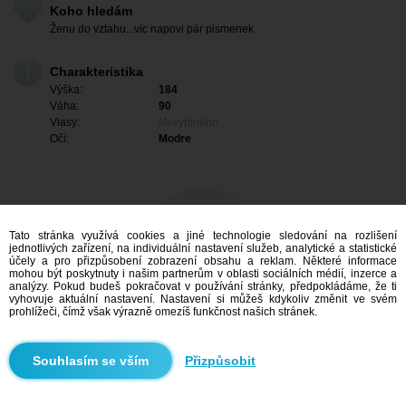
Koho hledám
Ženu do vztahu...víc napovi pár pismenek
Charakteristika
Výška:
184
Váha:
90
Vlasy:
Nevyplněno
Oči:
Modre
Tato stránka využívá cookies a jiné technologie sledování na rozlišení
jednotlivých zařízení, na individuální nastavení služeb, analytické a statistické
účely a pro přizpůsobení zobrazení obsahu a reklam. Některé informace
mohou být poskytnuty i našim partnerům v oblasti sociálních médií, inzerce a
analýzy. Pokud budeš pokračovat v používání stránky, předpokládáme, že ti
vyhovuje aktuální nastavení. Nastavení si můžeš kdykoliv změnit ve svém
prohlížeči, čímž však výrazně omezíš funkčnost našich stránek.
Mám zájem
Přizpůsobit
Vyhledávání