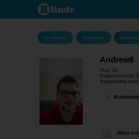
Andrew6 -
On hledá ji
Bratislavský
kraj -
Bratislava
On hledá ji
Slovensko
Bratislav
Andrew6
Muž, 32
Registrovaný/á: 0
Naposledny onlin
Bratislavs
Něco o 