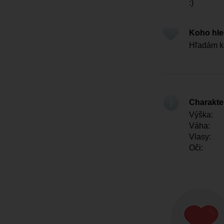
:)
Koho hl
Hľadám 
Charakter
Výška:
Váha:
Vlasy:
Oči: