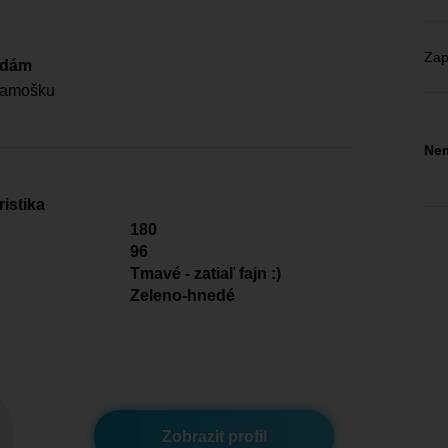
Zap
edám
kamošku
Nem
istika
180
96
Tmavé - zatiaľ fajn :)
Zeleno-hnedé
Zobrazit profil