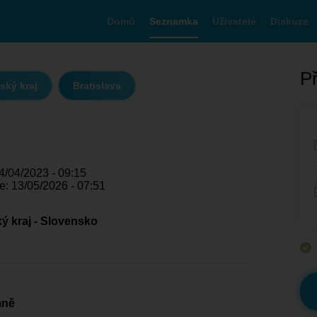
Domů
Seznamka
Uživatelé
Diskuze
Př
ský kraj
Bratislava
4/04/2023 - 09:15
e: 13/05/2026 - 07:51
ký kraj - Slovensko
mně