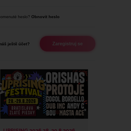
omenuté heslo?
Obnovit heslo
Zaregistruj se
áš ještě účet?