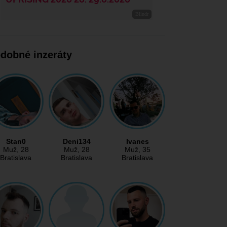
dobné inzeráty
Stan0
Deni134
Ivanes
Muž
, 28
Muž
, 28
Muž
, 35
Bratislava
Bratislava
Bratislava