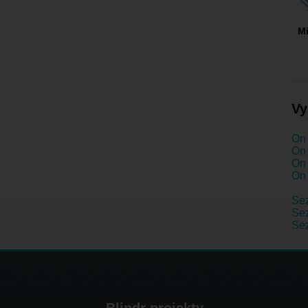
M
Vy
On 
On 
On 
On 
Se
Sez
Sez