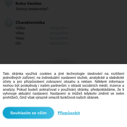
Koho hledám
Serious relationship?
Charakteristika
Výška:
Nevyplněno
Váha:
Nevyplněno
Vlasy:
Nevyplněno
Oči:
Nevyplněno
Tato stránka využívá cookies a jiné technologie sledování na rozlišení
jednotlivých zařízení, na individuální nastavení služeb, analytické a statistické
účely a pro přizpůsobení zobrazení obsahu a reklam. Některé informace
mohou být poskytnuty i našim partnerům v oblasti sociálních médií, inzerce a
analýzy. Pokud budeš pokračovat v používání stránky, předpokládáme, že ti
vyhovuje aktuální nastavení. Nastavení si můžeš kdykoliv změnit ve svém
prohlížeči, čímž však výrazně omezíš funkčnost našich stránek.
Mám zájem
Přizpůsobit
Vyhledávání