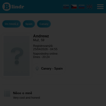
Andrewz
- On
hledá ji
Canary
On hledá ji
Spain
Canary
Andrewz
Muž, 59
Registrovaný/á:
25/04/2026 - 04:55
Naposledny online:
Dnes - 20:24
Canary - Spain
Něco o mně
Very cool and honest