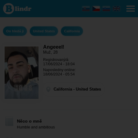
Angeeel!
- On
hledá ji
California
On hledá ji
United States
California
Angeeel!
Muž, 28
Registrovaný/á:
17/06/2024 - 18:04
Naposledny online:
18/06/2024 - 05:54
California - United States
Něco o mně
Humble and ambitious