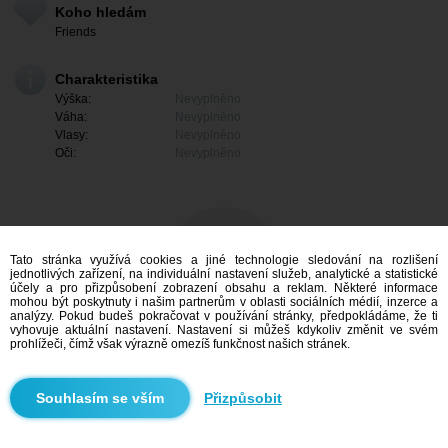
Koho hledám
Friends
Charakteristika
Výška:
Nevyplněno
Váha:
Nevyplněno
Vlasy:
Nevyplněno
Oči:
Nevyplněno
Tato stránka využívá cookies a jiné technologie sledování na rozlišení
jednotlivých zařízení, na individuální nastavení služeb, analytické a statistické
účely a pro přizpůsobení zobrazení obsahu a reklam. Některé informace
mohou být poskytnuty i našim partnerům v oblasti sociálních médií, inzerce a
analýzy. Pokud budeš pokračovat v používání stránky, předpokládáme, že ti
vyhovuje aktuální nastavení. Nastavení si můžeš kdykoliv změnit ve svém
prohlížeči, čímž však výrazně omezíš funkčnost našich stránek.
Mám zájem
Přizpůsobit
Vyhledávání