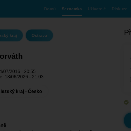
Domů
Seznamka
Uživatelé
Diskuze
Př
ský kraj
Ostrava
orváth
4/07/2016 - 20:55
e: 18/06/2026 - 21:03
ezský kraj - Česko
mně