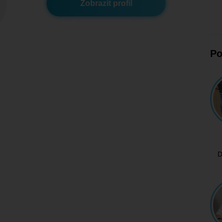
Zobrazit profil
Po
D