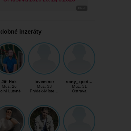
dobné inzeráty
Jiří Hok
loveminer
sony_xperi…
Muž
, 26
Muž
, 33
Muž
, 31
olní Lutyně
Frýdek-Míste…
Ostrava