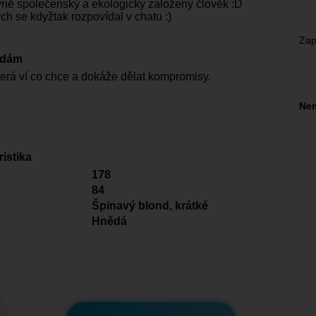
ně společenský a ekologicky založený člověk :D
ch se kdyžtak rozpovídal v chatu :)
Zap
edám
terá ví co chce a dokáže dělat kompromisy.
Nem
istika
178
84
Špinavý blond, krátké
Hnědá