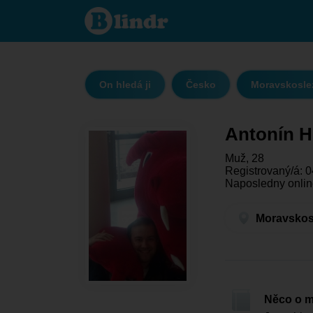
Antonín Horváth
- On hledá ji
Moravskoslezský
kraj - Ostrava
On hledá ji
Česko
Moravskoslez
Antonín H
Muž, 28
Registrovaný/á: 0
Naposledny onlin
Moravskosl
Něco o 