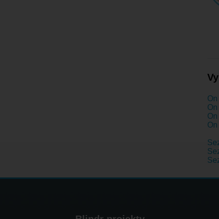
Vy
On 
On 
On 
On 
Se
Sez
Se