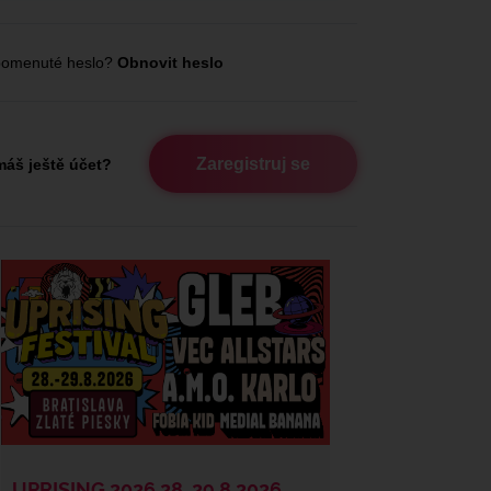
omenuté heslo?
Obnovit heslo
Zaregistruj se
áš ještě účet?