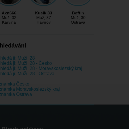
Axn666
Kucik 33
Boffin
Muž
, 32
Muž
, 37
Muž
, 30
Karviná
Havířov
Ostrava
hledávání
hledá ji: Muži, 28
hledá ji: Muži, 28 - Česko
hledá ji: Muži, 28 - Moravskoslezský kraj
hledá ji: Muži, 28 - Ostrava
znamka Česko
namka Moravskoslezský kraj
znamka Ostrava