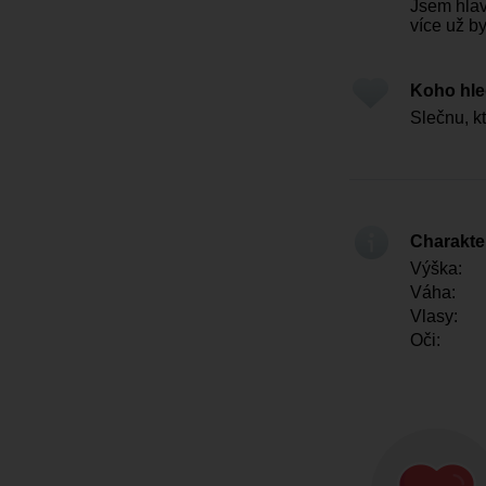
Jsem hlav
více už by
Koho hl
Slečnu, k
Charakter
Výška:
Váha:
Vlasy:
Oči: