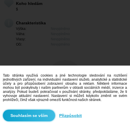
Koho hledám
$
Charakteristika
Výška:
Nevyplněno
Váha:
Nevyplněno
Vlasy:
Nevyplněno
Oči:
Nevyplněno
Tato stránka využívá cookies a jiné technologie sledování na rozlišení
jednotlivých zařízení, na individuální nastavení služeb, analytické a statistické
účely a pro přizpůsobení zobrazení obsahu a reklam. Některé informace
mohou být poskytnuty i našim partnerům v oblasti sociálních médií, inzerce a
analýzy. Pokud budeš pokračovat v používání stránky, předpokládáme, že ti
vyhovuje aktuální nastavení. Nastavení si můžeš kdykoliv změnit ve svém
prohlížeči, čímž však výrazně omezíš funkčnost našich stránek.
Mám zájem
Přizpůsobit
Vyhledávání