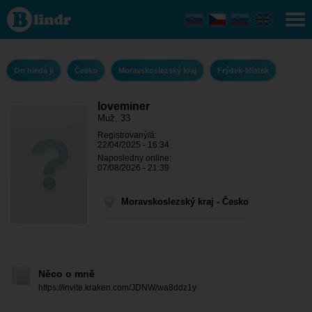
loveminer - On
hledá ji
Moravskoslezský
kraj - Frýdek-
Místek
On hledá ji
Česko
Moravskoslezský kraj
Frýdek-Místek
loveminer
Muž, 33
Registrovaný/á:
22/04/2025 - 16:34
Naposledny online:
07/08/2026 - 21:39
Moravskoslezský kraj - Česko
Něco o mně
https://invite.kraken.com/JDNW/wa8ddz1y