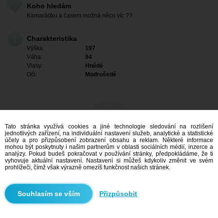
Koho hledám
Kamarádku a časem možná něco víc ??
Charakteristika
Výška:
197
Váha:
94
Vlasy:
Hnědé
Oči:
Modrošedé
Tato stránka využívá cookies a jiné technologie sledování na rozlišení
jednotlivých zařízení, na individuální nastavení služeb, analytické a statistické
účely a pro přizpůsobení zobrazení obsahu a reklam. Některé informace
mohou být poskytnuty i našim partnerům v oblasti sociálních médií, inzerce a
analýzy. Pokud budeš pokračovat v používání stránky, předpokládáme, že ti
vyhovuje aktuální nastavení. Nastavení si můžeš kdykoliv změnit ve svém
prohlížeči, čímž však výrazně omezíš funkčnost našich stránek.
Mám zájem
Přizpůsobit
Vyhledávání