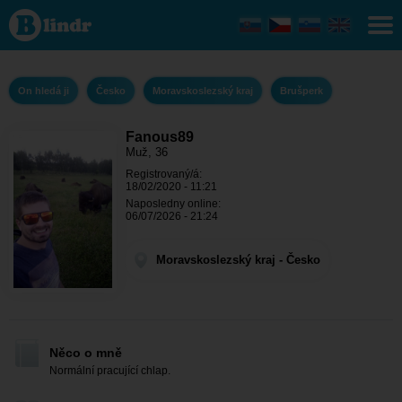
Fanous89 - On
hledá ji
Moravskoslezský
kraj - Brušperk
On hledá ji
Česko
Moravskoslezský kraj
Brušperk
Fanous89
Muž, 36
Registrovaný/á:
18/02/2020 - 11:21
Naposledny online:
06/07/2026 - 21:24
Moravskoslezský kraj - Česko
Něco o mně
Normální pracující chlap.