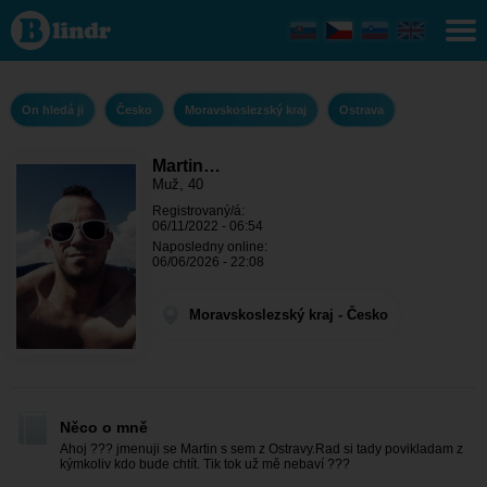
Martin Heger -
On hledá ji
Moravskoslezský
kraj - Ostrava
On hledá ji
Česko
Moravskoslezský kraj
Ostrava
Martin…
Muž, 40
Registrovaný/á:
06/11/2022 - 06:54
Naposledny online:
06/06/2026 - 22:08
Moravskoslezský kraj - Česko
Něco o mně
Ahoj ??? jmenuji se Martin s sem z Ostravy.Rad si tady povikladam z
kýmkoliv kdo bude chtít. Tik tok už mě nebaví ???