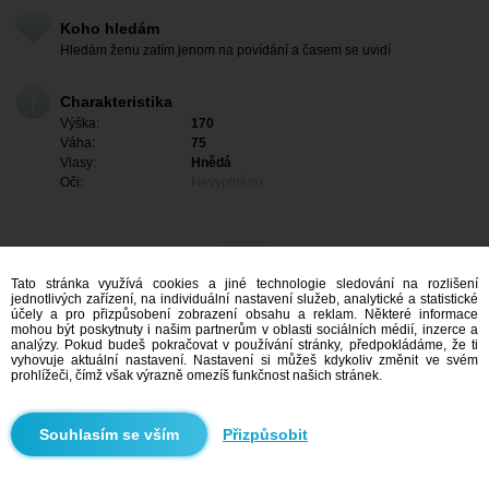
Koho hledám
Hledám ženu zatím jenom na povídání a časem se uvidí
Charakteristika
Výška:
170
Váha:
75
Vlasy:
Hnědá
Oči:
Nevyplněno
Tato stránka využívá cookies a jiné technologie sledování na rozlišení
jednotlivých zařízení, na individuální nastavení služeb, analytické a statistické
účely a pro přizpůsobení zobrazení obsahu a reklam. Některé informace
mohou být poskytnuty i našim partnerům v oblasti sociálních médií, inzerce a
analýzy. Pokud budeš pokračovat v používání stránky, předpokládáme, že ti
vyhovuje aktuální nastavení. Nastavení si můžeš kdykoliv změnit ve svém
prohlížeči, čímž však výrazně omezíš funkčnost našich stránek.
Mám zájem
Přizpůsobit
Vyhledávání