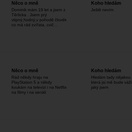
Něco o mně
Koho hledám
Dominik mám 19 let a jsem z
Ještě nevím
Těrlicka . Jsem prý
vtipný,hodný,v pohodě člověk
co má rád zvířata, cvič…
Něco o mně
Koho hledám
Rád někdy hraju na
Hledám tady nějakou 
PlayStation 5 a někdy
která jsi mě bude váži
koukám na televizi i na Netflix
jaký jsem
na filmy i na seriáli