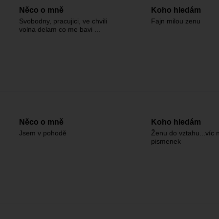
Něco o mně
Koho hledám
Svobodny, pracujici, ve chvili
Fajn milou zenu
volna delam co me bavi ...
Něco o mně
Koho hledám
Jsem v pohodě
Ženu do vztahu...víc 
pismenek