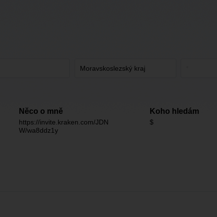
Něco o mně
Koho hledám
https://invite.kraken.com/JDN
$
W/wa8ddz1y