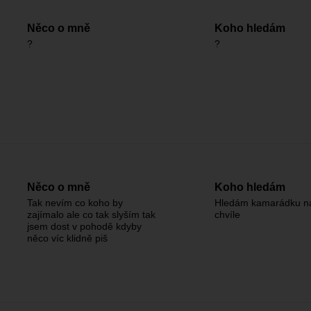
Něco o mně
Koho hledám
?
?
Něco o mně
Koho hledám
Tak nevím co koho by
Hledám kamarádku n
zajímalo ale co tak slyším tak
chvíle
jsem dost v pohodě kdyby
něco víc klidně piš