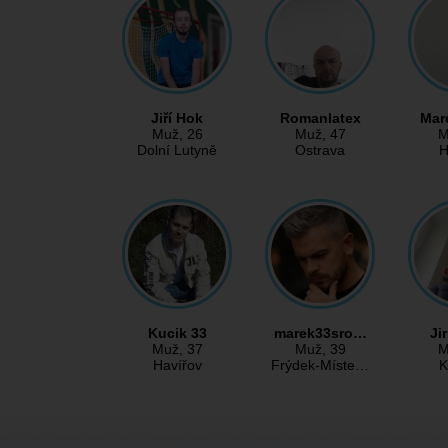
Jiří Hok
Romanlatex
Mar
Muž
, 26
Muž
, 47
M
Dolní Lutyně
Ostrava
H
Kucik 33
marek33sro…
Ji
Muž
, 37
Muž
, 39
M
Havířov
Frýdek-Míste…
K