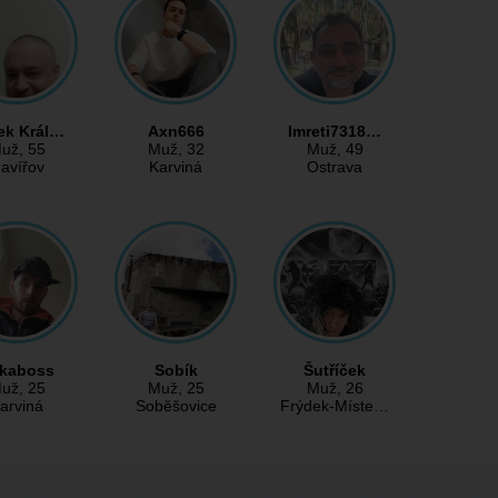
ek Král…
Axn666
Imreti7318…
už
, 55
Muž
, 32
Muž
, 49
avířov
Karviná
Ostrava
rkaboss
Sobík
Šutříček
už
, 25
Muž
, 25
Muž
, 26
arviná
Soběšovice
Frýdek-Míste…