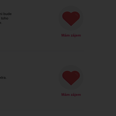
mi bude
z toho
e.
Mám zájem
tra.
Mám zájem