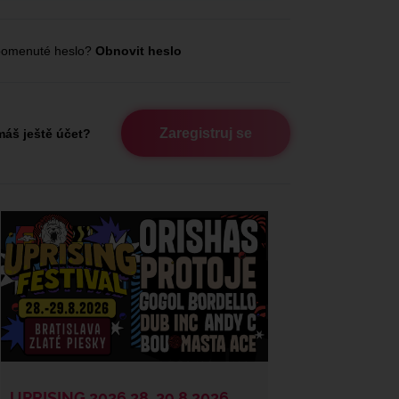
omenuté heslo?
Obnovit heslo
Zaregistruj se
áš ještě účet?