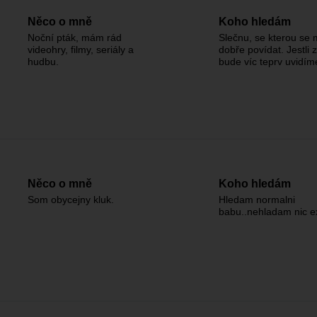
Něco o mně
Koho hledám
Noční pták, mám rád
Slečnu, se kterou se 
videohry, filmy, seriály a
dobře povídat. Jestli 
hudbu.
bude víc teprv uvidím
Něco o mně
Koho hledám
Som obycejny kluk.
Hledam normalni
babu..nehladam nic ex