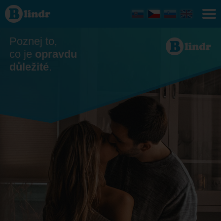
Seznamka -
On hledá ji
Jihomoravský
kraj
Poznej to,
co je
opravdu
důležité
.