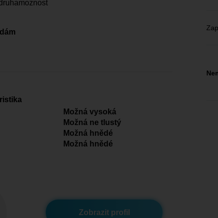
 druhamoznost
Zap
edám
Nem
istika
Možná vysoká
Možná ne tlustý
Možná hnědé
Možná hnědé
Zobrazit profil