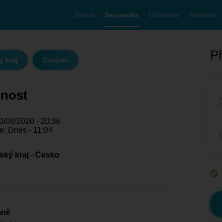
Domů
Seznamka
Uživatelé
Diskuze
Př
 kraj
Znojmo
nost
0/08/2020 - 20:36
e: Dnes - 11:04
ký kraj - Česko
mně