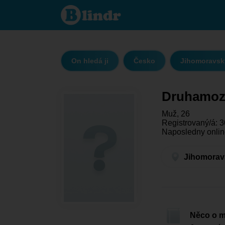
Druhamoznost
- On hledá ji
Jihomoravský
kraj - Znojmo
On hledá ji
Česko
Jihomoravský
Druhamoz
Muž, 26
Registrovaný/á: 3
Naposledny onlin
Jihomoravs
Něco o 