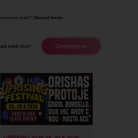
omenuté heslo?
Obnovit heslo
Zaregistruj se
áš ještě účet?