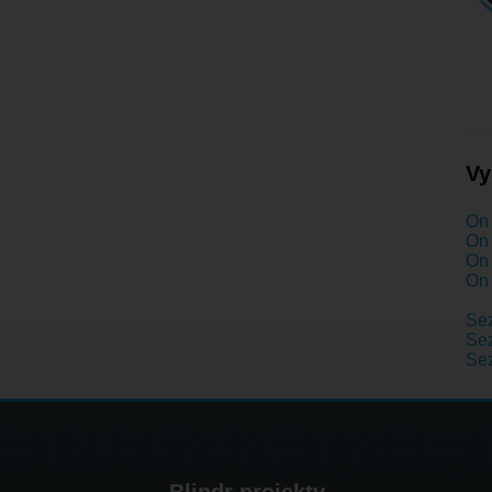
Vy
On 
On 
On 
On 
Se
Sez
Se