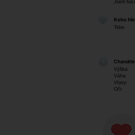
Jsem tvá
Koho hl
Tebe
Charakter
Výška:
Váha:
Vlasy:
Oči: