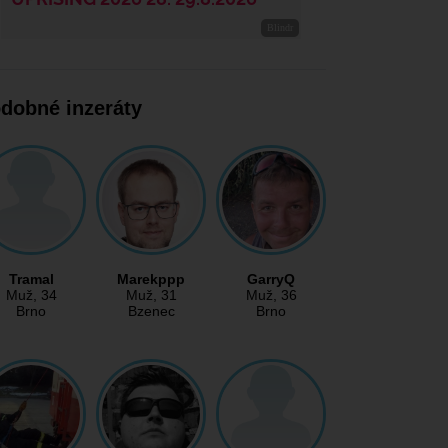
dobné inzeráty
Tramal
Marekppp
GarryQ
Muž
, 34
Muž
, 31
Muž
, 36
Brno
Bzenec
Brno