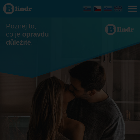
Seznamka
- On
hledá ji
Hlavní
město
Poznej to,
Praha
co je
opravdu
důležité
.