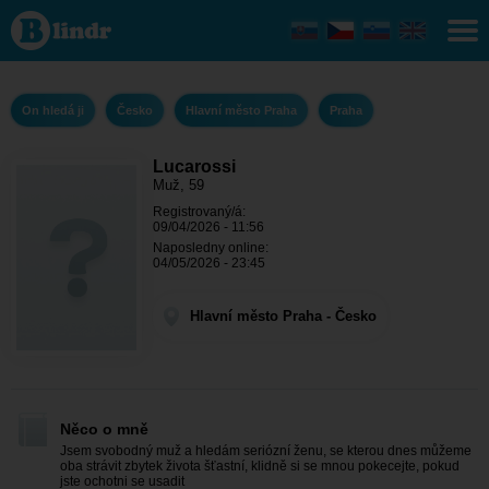
Lucarossi
- On
hledá ji
Hlavní
město
Praha -
On hledá ji
Česko
Hlavní město Praha
Praha
Praha
Lucarossi
Muž, 59
Registrovaný/á:
09/04/2026 - 11:56
Naposledny online:
04/05/2026 - 23:45
Hlavní město Praha - Česko
Něco o mně
Jsem svobodný muž a hledám seriózní ženu, se kterou dnes můžeme
oba strávit zbytek života šťastní, klidně si se mnou pokecejte, pokud
jste ochotni se usadit