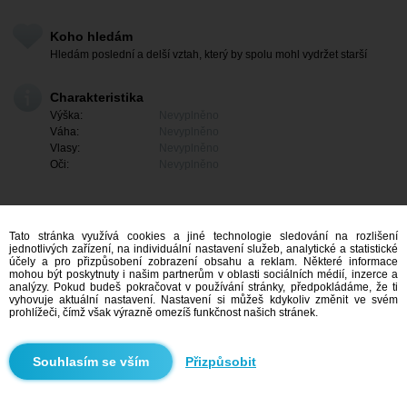
Koho hledám
Hledám poslední a delší vztah, který by spolu mohl vydržet starší
Charakteristika
Výška:
Nevyplněno
Váha:
Nevyplněno
Vlasy:
Nevyplněno
Oči:
Nevyplněno
Tato stránka využívá cookies a jiné technologie sledování na rozlišení
jednotlivých zařízení, na individuální nastavení služeb, analytické a statistické
účely a pro přizpůsobení zobrazení obsahu a reklam. Některé informace
mohou být poskytnuty i našim partnerům v oblasti sociálních médií, inzerce a
analýzy. Pokud budeš pokračovat v používání stránky, předpokládáme, že ti
vyhovuje aktuální nastavení. Nastavení si můžeš kdykoliv změnit ve svém
prohlížeči, čímž však výrazně omezíš funkčnost našich stránek.
Mám zájem
Přizpůsobit
Vyhledávání