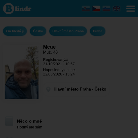
Mcue
- On
hledá
ji
Hlavní
město
On hledá ji
Česko
Hlavní město Praha
Praha
Praha
-
Praha
Mcue
Muž, 48
Registrovaný/á:
31/10/2021 - 10:57
Naposledny online:
22/05/2026 - 15:24
Hlavní město Praha - Česko
Něco o mně
Hodný ale sám