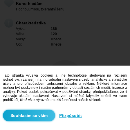
Koho hledám
Hodnou, milou, tolerantní ženu
Charakteristika
Výška:
186
Váha:
120
Vlasy:
Hnede
Oči:
Hnede
Tato stránka využívá cookies a jiné technologie sledování na rozlišení
jednotlivých zařízení, na individuální nastavení služeb, analytické a statistické
účely a pro přizpůsobení zobrazení obsahu a reklam. Některé informace
mohou být poskytnuty i našim partnerům v oblasti sociálních médií, inzerce a
analýzy. Pokud budeš pokračovat v používání stránky, předpokládáme, že ti
vyhovuje aktuální nastavení. Nastavení si můžeš kdykoliv změnit ve svém
prohlížeči, čímž však výrazně omezíš funkčnost našich stránek.
Mám zájem
Přizpůsobit
Vyhledávání