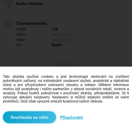
Koho hledám
...
Charakteristika
Výška:
178
Váha:
Nevyplněno
Vlasy:
Nevyplněno
Oči:
Modré
Tato stránka využívá cookies a jiné technologie sledování na rozlišení
jednotlivých zařízení, na individuální nastavení služeb, analytické a statistické
účely a pro přizpůsobení zobrazení obsahu a reklam. Některé informace
mohou být poskytnuty i našim partnerům v oblasti sociálních médií, inzerce a
analýzy. Pokud budeš pokračovat v používání stránky, předpokládáme, že ti
vyhovuje aktuální nastavení. Nastavení si můžeš kdykoliv změnit ve svém
prohlížeči, čímž však výrazně omezíš funkčnost našich stránek.
Mám zájem
Přizpůsobit
Vyhledávání