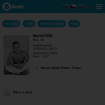
Martin7908
- On hledá
ji Hlavní
město
Praha -
Praha
On hledá ji
Česko
Hlavní město Praha
Praha
Martin7908
Muž, 46
Registrovaný/á:
31/03/2025 - 06:13
Naposledny online:
Dnes - 14:57
Hlavní město Praha - Česko
Něco o mně
...