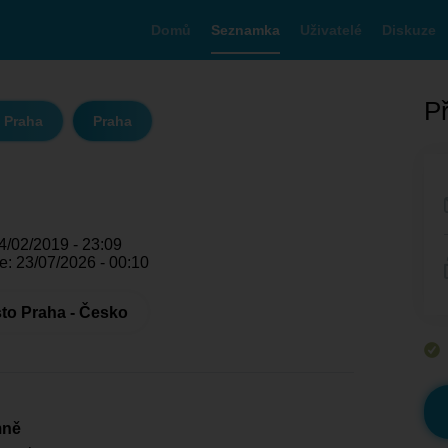
Domů
Seznamka
Uživatelé
Diskuze
Př
 Praha
Praha
4/02/2019 - 23:09
e: 23/07/2026 - 00:10
to Praha - Česko
mně