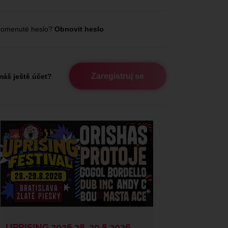
omenuté heslo?
Obnovit heslo
Zaregistruj se
áš ještě účet?