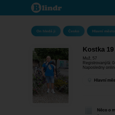
Kostka
19 -
On
hledá
ji
Hlavní
město
Praha -
On hledá ji
Česko
Hlavní město
Praha
Kostka 19
Muž, 57
Registrovaný/á: 0
Naposledny onlin
Hlavní měs
Něco o 