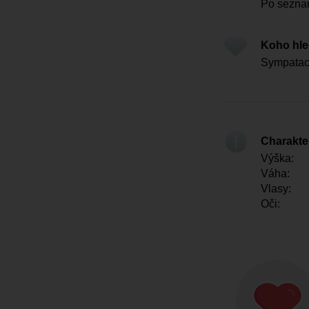
Po sezna
Koho hl
Sympatack
Charakter
Výška:
Váha:
Vlasy:
Oči: