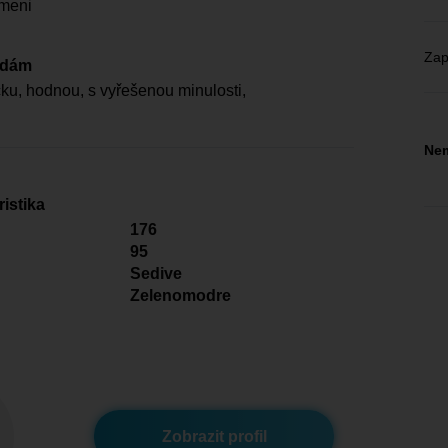
meni
Zap
edám
u, hodnou, s vyřešenou minulosti,
Nem
istika
176
95
Sedive
Zelenomodre
Zobrazit profil