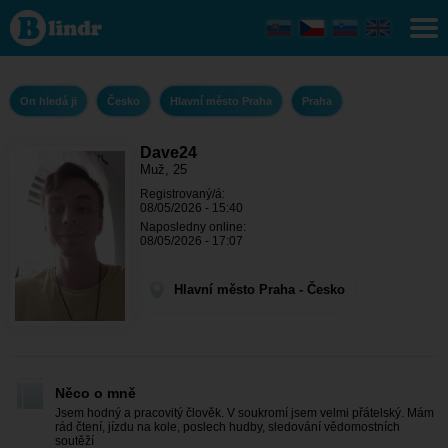
Dave24
- On
hledá ji
Hlavní
město
Praha -
On hledá ji
Česko
Hlavní město Praha
Praha
Praha
Dave24
Muž, 25
Registrovaný/á:
08/05/2026 - 15:40
Naposledny online:
08/05/2026 - 17:07
Hlavní město Praha - Česko
Něco o mně
Jsem hodný a pracovitý člověk. V soukromí jsem velmi přátelský. Mám
rád čtení, jízdu na kole, poslech hudby, sledování vědomostních
soutěží