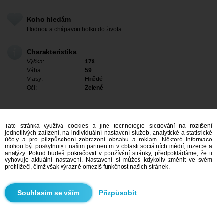
Koho hledám
Hodnou a chápavou holku do života
Charakteristika
Výška:
178
Váha:
59
Vlasy:
Hnědé
Oči:
Zelené
Tato stránka využívá cookies a jiné technologie sledování na rozlišení
jednotlivých zařízení, na individuální nastavení služeb, analytické a statistické
účely a pro přizpůsobení zobrazení obsahu a reklam. Některé informace
mohou být poskytnuty i našim partnerům v oblasti sociálních médií, inzerce a
analýzy. Pokud budeš pokračovat v používání stránky, předpokládáme, že ti
vyhovuje aktuální nastavení. Nastavení si můžeš kdykoliv změnit ve svém
prohlížeči, čímž však výrazně omezíš funkčnost našich stránek.
Mám zájem
Přizpůsobit
Vyhledávání