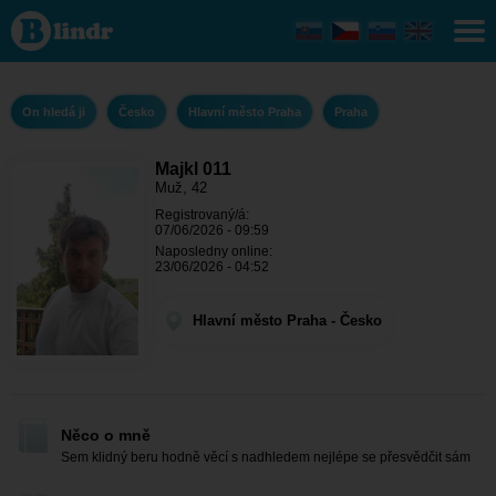
Majkl
011 -
On
hledá
ji
Hlavní
On hledá ji
Česko
Hlavní město Praha
Praha
město
Praha
-
Praha
Majkl 011
Muž, 42
Registrovaný/á:
07/06/2026 - 09:59
Naposledny online:
23/06/2026 - 04:52
Hlavní město Praha - Česko
Něco o mně
Sem klidný beru hodně věcí s nadhledem nejlépe se přesvědčit sám