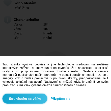
Koho hledám
Určitě ženu
Charakteristika
Výška:
184
Váha:
100
Vlasy:
Hnědé
Oči:
Hnědé
Tato stránka využívá cookies a jiné technologie sledování na rozlišení
jednotlivých zařízení, na individuální nastavení služeb, analytické a statistické
účely a pro přizpůsobení zobrazení obsahu a reklam. Některé informace
mohou být poskytnuty i našim partnerům v oblasti sociálních médií, inzerce a
analýzy. Pokud budeš pokračovat v používání stránky, předpokládáme, že ti
vyhovuje aktuální nastavení. Nastavení si můžeš kdykoliv změnit ve svém
prohlížeči, čímž však výrazně omezíš funkčnost našich stránek.
Mám zájem
Přizpůsobit
Vyhledávání