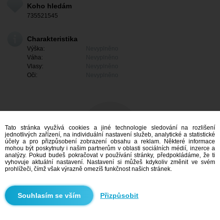
Koho hledám
735521545
Charakteristika
Výška:
Nevyplněno
Váha:
Nevyplněno
Vlasy:
Nevyplněno
Oči:
Nevyplněno
Tato stránka využívá cookies a jiné technologie sledování na rozlišení
jednotlivých zařízení, na individuální nastavení služeb, analytické a statistické
účely a pro přizpůsobení zobrazení obsahu a reklam. Některé informace
mohou být poskytnuty i našim partnerům v oblasti sociálních médií, inzerce a
analýzy. Pokud budeš pokračovat v používání stránky, předpokládáme, že ti
vyhovuje aktuální nastavení. Nastavení si můžeš kdykoliv změnit ve svém
prohlížeči, čímž však výrazně omezíš funkčnost našich stránek.
Mám zájem
Přizpůsobit
Vyhledávání