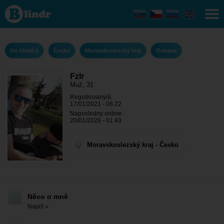
Fzlr - On hledá ji
Moravskoslezský
kraj - Ostrava
On hledá ji
Česko
Moravskoslezský kraj
Ostrava
Fzlr
Muž, 31
Registrovaný/á:
17/01/2021 - 06:22
Naposledny online:
20/01/2026 - 01:43
Moravskoslezský kraj - Česko
Něco o mně
Napiš:○