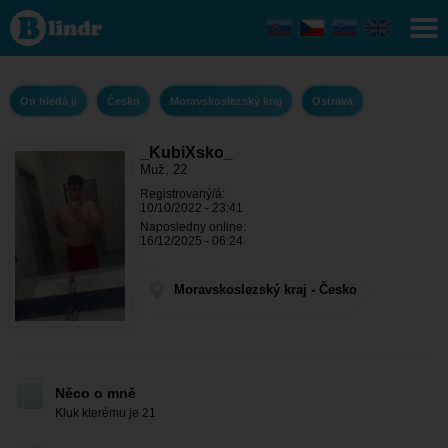
_KubiXsko_ - On
hledá ji
Moravskoslezský
kraj - Ostrava
On hledá ji
Česko
Moravskoslezský kraj
Ostrava
_KubiXsko_
Muž, 22
Registrovaný/á:
10/10/2022 - 23:41
Naposledny online:
16/12/2025 - 06:24
Moravskoslezský kraj - Česko
Něco o mně
Kluk kterému je 21