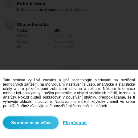
Koho hledám
Holku se kterou si budu moct psát, a povídat.
Charakteristika
Výška:
185
Váha:
Nevyplněno
Vlasy:
Nevyplněno
Oči:
Nevyplněno
Tato stránka využívá cookies a jiné technologie sledování na rozlišení
jednotlivých zařízení, na individuální nastavení služeb, analytické a statistické
účely a pro přizpůsobení zobrazení obsahu a reklam. Některé informace
mohou být poskytnuty i našim partnerům v oblasti sociálních médií, inzerce a
analýzy. Pokud budeš pokračovat v používání stránky, předpokládáme, že ti
vyhovuje aktuální nastavení. Nastavení si můžeš kdykoliv změnit ve svém
prohlížeči, čímž však výrazně omezíš funkčnost našich stránek.
Mám zájem
Přizpůsobit
Vyhledávání