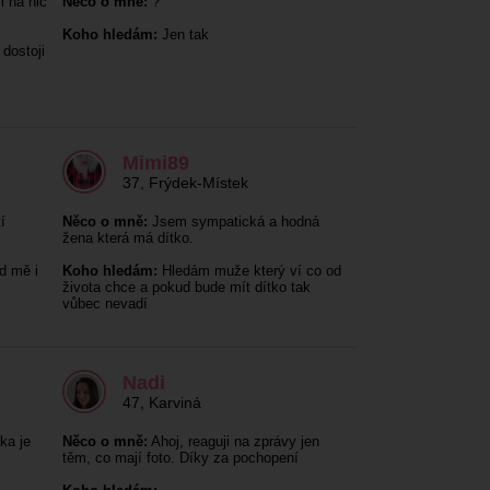
i na nic
Něco o mně:
?
Koho hledám:
Jen tak
dostoji
Mimi89
37
,
Frýdek-Místek
í
Něco o mně:
Jsem sympatická a hodná
žena která má dítko.
d mě i
Koho hledám:
Hledám muže který ví co od
života chce a pokud bude mít dítko tak
vůbec nevadí
Nadi
47
,
Karviná
ka je
Něco o mně:
Ahoj, reaguji na zprávy jen
těm, co mají foto. Díky za pochopení