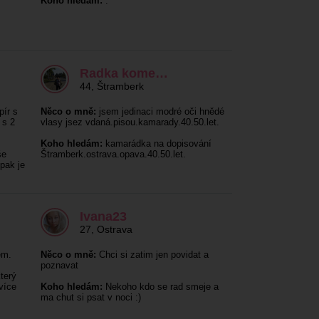
Koho hledám:
.
Radka kome…
44
,
Štramberk
pír s
Něco o mně:
jsem jedinaci modré oči hnědé
 s 2
vlasy jsez vdaná.pisou.kamarady.40.50.let.
Koho hledám:
kamarádka na dopisování
še
Štramberk.ostrava.opava.40.50.let.
pak je
Ivana23
27
,
Ostrava
em.
Něco o mně:
Chci si zatim jen povidat a
poznavat
terý
více
Koho hledám:
Nekoho kdo se rad smeje a
ma chut si psat v noci :)