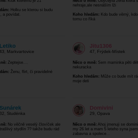
ně:
Kluk kterému je 21
Něco o mně:
Obyčejná žena která s
nehraje,ale nesnáším lži
edám:
Holku se kterou si budu
, a povídat.
Koho hledám:
Kdo bude věrný, kdo 
tomu co říká
Letiko
Jitu1306
43
,
Markvartovice
47
,
Frýdek-Místek
ně:
Zeptejse....
Něco o mně:
Sem maminka pěti dět
nekuracka
edám:
Ženu, flirt, či pravidelné
Koho hledám:
Může co bude mít rá
moje deti
Sunárek
Domivini
32
,
Studénka
29
,
Opava
ně:
No věčně veselý človíček ale
Něco o mně:
Ahoj jmenuji se domini
trašlivý stydlín ?? takže budu rád
my 26 let a mam 5 leteho syna jsem
zabavna a spolece…