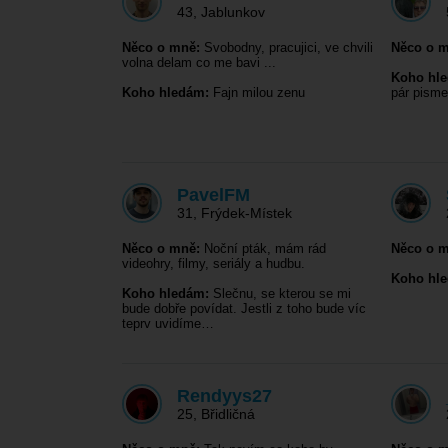
43
,
Jablunkov
Něco o mně:
Svobodny, pracujici, ve chvili
Něco o m
volna delam co me bavi ...
Koho hl
Koho hledám:
Fajn milou zenu
pár pism
PavelFM
31
,
Frýdek-Místek
Něco o mně:
Noční pták, mám rád
Něco o m
videohry, filmy, seriály a hudbu.
Koho hl
Koho hledám:
Slečnu, se kterou se mi
bude dobře povídat. Jestli z toho bude víc
teprv uvidíme…
Rendyys27
25
,
Břidličná