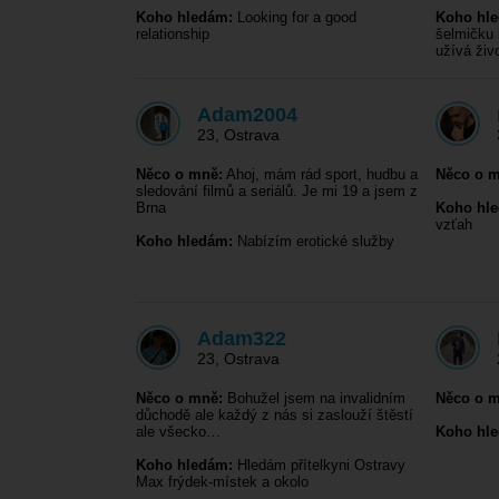
Koho hledám:
Looking for a good
Koho hl
relationship
šelmičku 
užívá ži
Adam2004
23
,
Ostrava
Něco o mně:
Ahoj, mám rád sport, hudbu a
Něco o m
sledování filmů a seriálů. Je mi 19 a jsem z
Brna
Koho hl
vzťah
Koho hledám:
Nabízím erotické služby
Adam322
23
,
Ostrava
Něco o mně:
Bohužel jsem na invalidním
Něco o m
důchodě ale každý z nás si zaslouží štěstí
ale všecko…
Koho hl
Koho hledám:
Hledám přítelkyni Ostravy
Max frýdek-místek a okolo