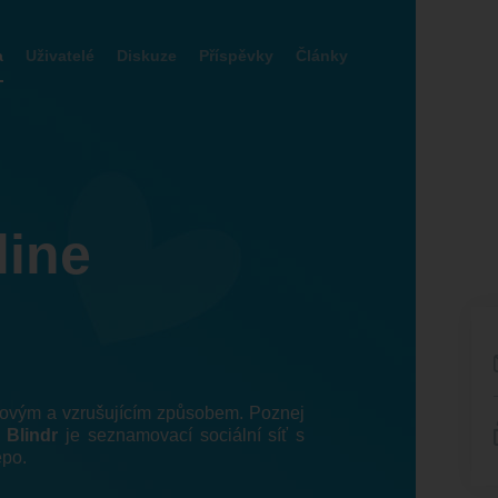
a
Uživatelé
Diskuze
Příspěvky
Články
line
 novým a vzrušujícím způsobem. Poznej
!
Blindr
je seznamovací sociální síť s
epo.