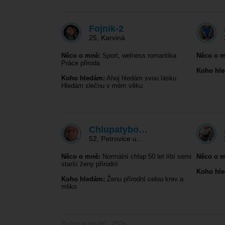
Fojnik-2
25
,
Karviná
Něco o mně:
Sport, welness romantika
Něco o m
Práce přiroda
Koho hl
Koho hledám:
Ahoj hledám svou lásku
Hledám slečnu v mém věku
Chlupatybo…
52
,
Petrovice u…
Něco o mně:
Normální chlap 50 let líbí semi
Něco o m
starší ženy přírodní
Koho hl
Koho hledám:
Ženu přírodní celou krev a
mliko
Počet inzerátů: 250x