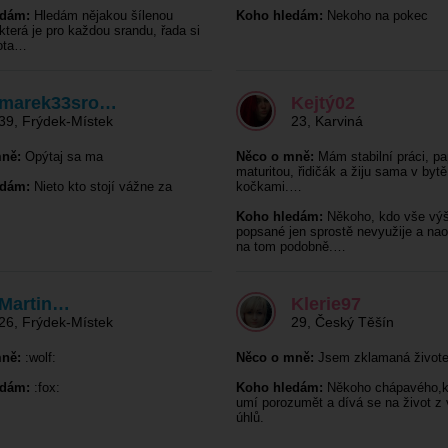
edám:
Hledám nějakou šílenou
Koho hledám:
Nekoho na pokec
která je pro každou srandu, řada si
vota…
marek33sro…
Kejtý02
39
,
Frýdek-Místek
23
,
Karviná
ně:
Opýtaj sa ma
Něco o mně:
Mám stabilní práci, pa
maturitou, řidičák a žiju sama v bytě
edám:
Nieto kto stojí vážne za
kočkami.…
Koho hledám:
Někoho, kdo vše vý
popsané jen sprostě nevyužije a nao
na tom podobně.…
Martin…
Klerie97
26
,
Frýdek-Místek
29
,
Český Těšín
ně:
:wolf:
Něco o mně:
Jsem zklamaná život
edám:
:fox:
Koho hledám:
Někoho chápavého,k
umí porozumět a dívá se na život z 
úhlů.