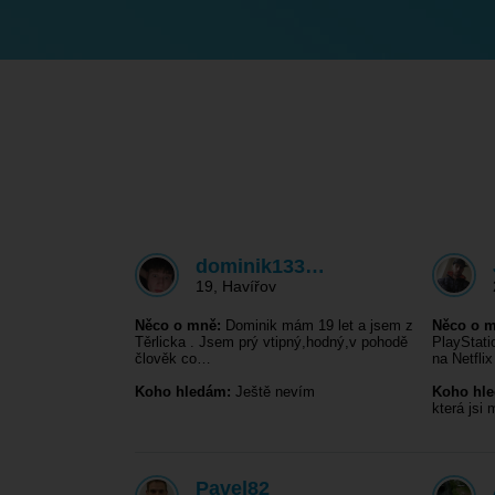
dominik133…
19
,
Havířov
Něco o mně:
Dominik mám 19 let a jsem z
Něco o m
Těrlicka . Jsem prý vtipný,hodný,v pohodě
PlayStati
člověk co…
na Netfli
Koho hledám:
Ještě nevím
Koho hl
která jsi
Pavel82