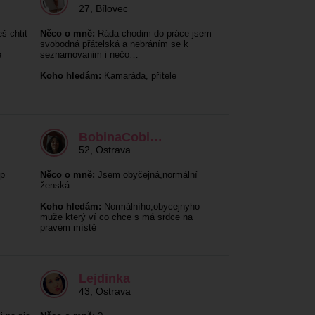
27
,
Bílovec
š chtit
Něco o mně:
Ráda chodim do práce jsem
svobodná přátelská a nebráním se k
e
seznamovanim i nečo…
Koho hledám:
Kamaráda, přítele
BobinaCobi…
52
,
Ostrava
pp
Něco o mně:
Jsem obyčejná,normální
ženská
Koho hledám:
Normálního,obycejnyho
muže který ví co chce s má srdce na
pravém místě
Lejdinka
43
,
Ostrava