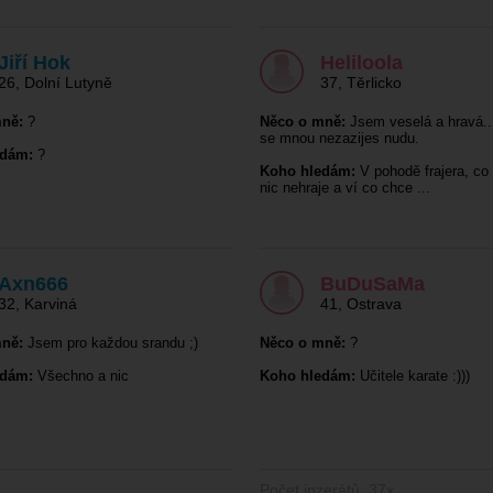
Jiří Hok
Heliloola
26
,
Dolní Lutyně
37
,
Těrlicko
ně:
?
Něco o mně:
Jsem veselá a hravá...
se mnou nezazijes nudu.
edám:
?
Koho hledám:
V pohodě frajera, co 
nic nehraje a ví co chce ...
Axn666
BuDuSaMa
32
,
Karviná
41
,
Ostrava
ně:
Jsem pro každou srandu ;)
Něco o mně:
?
edám:
Všechno a nic
Koho hledám:
Učitele karate :)))
Počet inzerátů: 37x