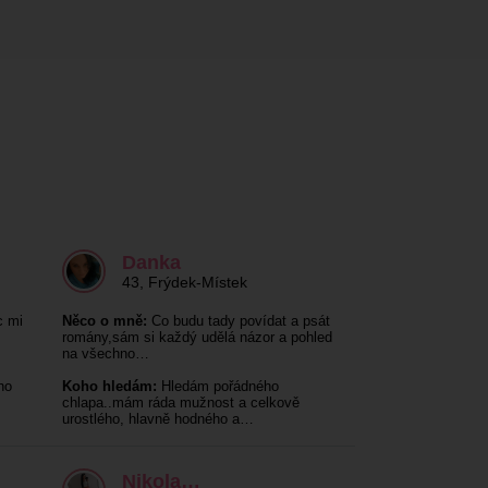
Danka
43
,
Frýdek-Místek
c mi
Něco o mně:
Co budu tady povídat a psát
.
romány,sám si každý udělá názor a pohled
na všechno…
ho
Koho hledám:
Hledám pořádného
chlapa..mám ráda mužnost a celkově
urostlého, hlavně hodného a…
Nikola…