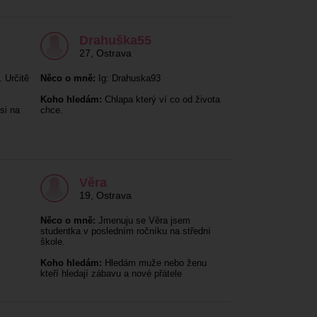
Drahuška55
27
,
Ostrava
 Určitě
Něco o mně:
Ig: Drahuska93
Koho hledám:
Chlapa který ví co od života
si na
chce.
Věra
19
,
Ostrava
Něco o mně:
Jmenuju se Věra jsem
studentka v posledním ročníku na střední
škole.
Koho hledám:
Hledám muže nebo ženu
kteří hledají zábavu a nové přátele