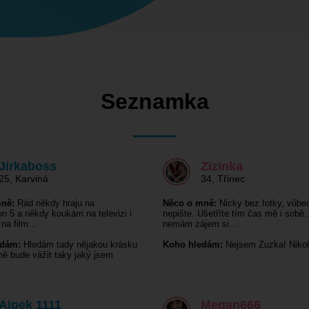
Seznamka
Jirkaboss
Zizinka
25
,
Karviná
34
,
Třinec
ně:
Rád někdy hraju na
Něco o mně:
Nicky bez fotky, vůbe
on 5 a někdy koukám na televizi i
nepište. Ušetříte tím čas mě i sobě.
x na film…
nemám zájem si…
edám:
Hledám tady nějakou krásku
Koho hledám:
Nejsem Zuzka! Niko
 mě bude vážit taky jaký jsem
Ajpek 1111
Megan666