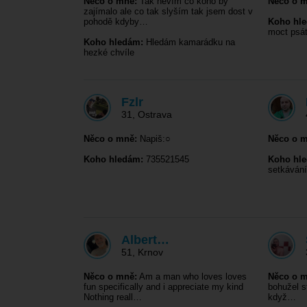
Něco o mně:
Tak nevím co koho by
Něco o m
zajímalo ale co tak slyším tak jsem dost v
pohodě kdyby…
Koho hl
moct psát
Koho hledám:
Hledám kamarádku na
hezké chvíle
Fzlr
31
,
Ostrava
Něco o mně:
Napiš:○
Něco o m
Koho hledám:
735521545
Koho hl
setkávání
Albert…
51
,
Krnov
Něco o mně:
Am a man who loves loves
Něco o m
fun specifically and i appreciate my kind
bohužel s
Nothing reall…
když…