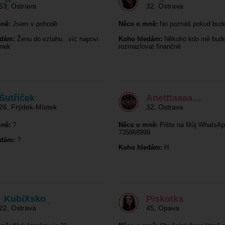
53
,
Ostrava
32
,
Ostrava
ně:
Jsem v pohodě
Něco o mně:
No poznáš pokud bude
edám:
Ženu do vztahu...víc napovi
Koho hledám:
Někoho kdo mě bud
enek
rozmazlovat finančně
Šutříček
Anetttaaaa…
26
,
Frýdek-Místek
32
,
Ostrava
ně:
?
Něco o mně:
Pište na Můj WhatsA
735868999
edám:
?
Koho hledám:
H
_KubiXsko_
Piskotka
22
,
Ostrava
45
,
Opava