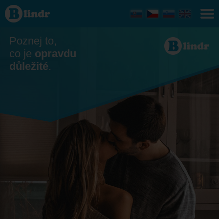
Seznamka
Jihočeský
kraj
Poznej to,
co je
opravdu
důležité
.