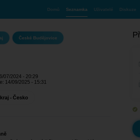
Domů
Seznamka
Uživatelé
Diskuze
Př
aj
České Budějovice
6/07/2024 - 20:29
e: 14/09/2025 - 15:31
kraj - Česko
mně