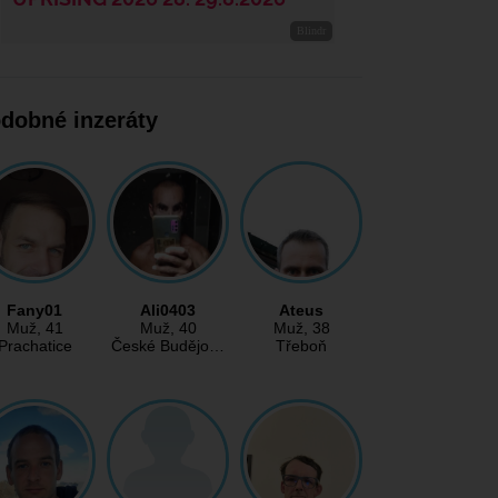
dobné inzeráty
Fany01
Ali0403
Ateus
Muž
, 41
Muž
, 40
Muž
, 38
Prachatice
České Budějo…
Třeboň