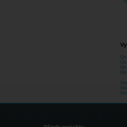
Vy
On 
On 
On 
On 
Se
Sez
Se