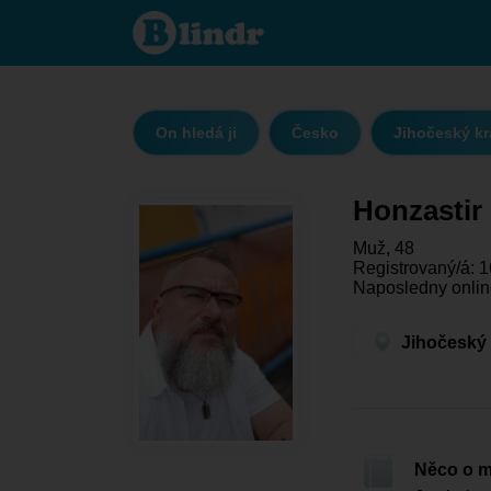
Honzastir -
On hledá ji
Jihočeský
kraj -
České
Budějovice
On hledá ji
Česko
Jihočeský kr
Honzastir
Muž, 48
Registrovaný/á: 1
Naposledny onlin
Jihočeský 
Něco o 