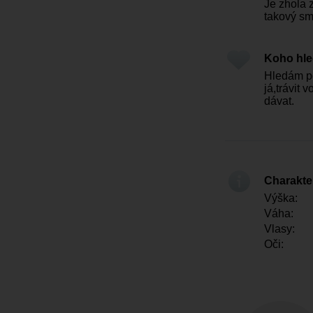
Je zhola z
takový sm
Koho hl
Hledám po
já,trávit 
dávat.
Charakter
Výška:
Váha:
Vlasy:
Oči: