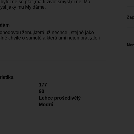
bytečné se ptát ,má-li život smysl,či ne..Má
ysl,jaký mu My dáme.
Zap
edám
hodovou ženu,která už nechce , stejně jako
volné chvíle o samotě a která umí nejen brát ,ale i
Nem
istika
177
90
Lehce prošedivělý
Modré