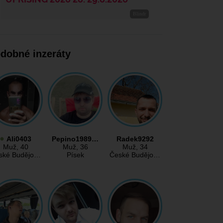
dobné inzeráty
Ali0403
Pepino1989…
Radek9292
Muž
, 40
Muž
, 36
Muž
, 34
ské Budějo…
Písek
České Budějo…