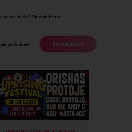
omenuté heslo?
Obnovit heslo
Zaregistruj se
áš ještě účet?