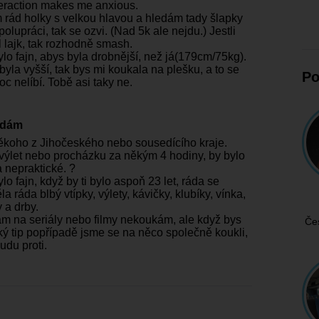
teraction makes me anxious.
 rád holky s velkou hlavou a hledám tady šlapky
polupráci, tak se ozvi. (Nad 5k ale nejdu.) Jestli
l lajk, tak rozhodně smash.
ylo fajn, abys byla drobnější, než já(179cm/75kg).
yla vyšší, tak bys mi koukala na plešku, a to se
Po
c nelíbí. Tobě asi taky ne.
edám
ěkoho z Jihočeského nebo sousedícího kraje.
 výlet nebo procházku za někým 4 hodiny, by bylo
a nepraktické. ?
lo fajn, když by ti bylo aspoň 23 let, ráda se
a ráda blbý vtípky, výlety, kávičky, klubíky, vínka,
 a drby.
m na seriály nebo filmy nekoukám, ale když bys
Če
ký tip popřípadě jsme se na něco společně koukli,
udu proti.