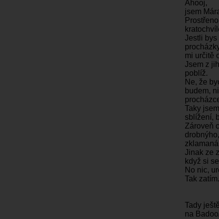
Ahooj,
jsem Mára
Prostřeno!
kratochvíl
Jestli bys
procházky
mi určitě 
Jsem z jih
poblíž.
Ne, že byc
budem, ni
procházce
Taky jsem
sblížení, 
Zároveň c
drobnýho, 
zklamaná
Jinak ze 
když si s
No nic, ur
Tak zatím
Tady ješt
na Badoo/