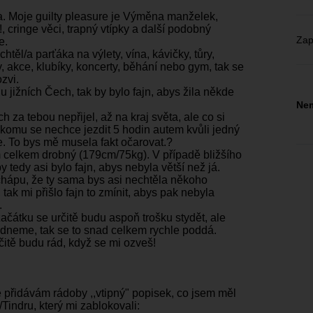
. Moje guilty pleasure je Výměna manželek,
, cringe věci, trapný vtípky a další podobný
Zap
e.
 chtěl/a parťáka na výlety, vína, kávičky, tůry,
, akce, klubíky, koncerty, běhání nebo gym, tak se
ozvi.
u jižních Čech, tak by bylo fajn, abys žila někde
Nem
h za tebou nepřijel, až na kraj světa, ale co si
komu se nechce jezdit 5 hodin autem kvůli jedný
. To bys mě musela fakt očarovat.?
 celkem drobný (179cm/75kg). V případě bližšího
by tedy asi bylo fajn, abys nebyla větší než já.
hápu, že ty sama bys asi nechtěla někoho
tak mi přišlo fajn to zmínit, abys pak nebyla
.
začátku se určitě budu aspoň trošku stydět, ale
edneme, tak se to snad celkem rychle poddá.
čitě budu rád, když se mi ozveš!
.
ě přidávám rádoby ,,vtipný" popisek, co jsem měl
Tindru, který mi zablokovali: