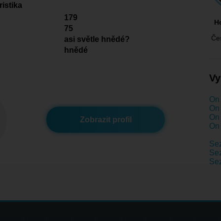
istika
179
H
75
Če
asi světle hnědé?
hnědé
Vy
On 
On 
On 
Zobrazit profil
On 
Se
Sez
Se