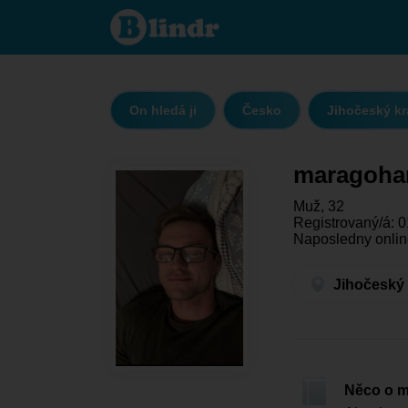
maragohard
- On hledá
ji Jihočeský
kraj - České
Budějovice
On hledá ji
Česko
Jihočeský kr
maragoha
Muž, 32
Registrovaný/á: 0
Naposledny onlin
Jihočeský 
Něco o 