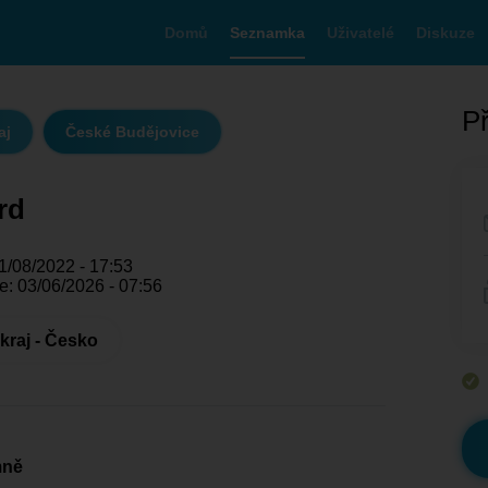
Domů
Seznamka
Uživatelé
Diskuze
Př
aj
České Budějovice
rd
1/08/2022 - 17:53
e: 03/06/2026 - 07:56
kraj - Česko
mně