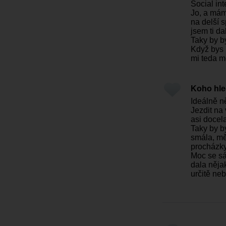
Social in
Jo, a mám
na delší s
jsem ti da
Taky by b
Když bys b
mi teda mo
Koho hl
Ideálně n
Jezdit na
asi docel
Taky by by
smála, měl
procházky
Moc se sá
dala něja
určitě neb