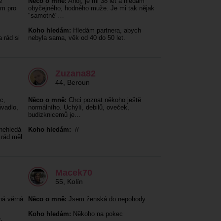
ě
Něco o mně:
Ahoj, je mi 38 let a hledám
em pro
obyčejného, hodného muže. Je mi tak nějak
"samotné"…
Koho hledám:
Hledám partnera, abych
 rád si
nebyla sama, věk od 40 do 50 let.
Zuzana82
44
,
Beroun
c,
Něco o mně:
Chci poznat někoho ještě
ivadlo,
normálního. Uchýlí, debilů, oveček,
budizknicemů je…
nehledá
Koho hledám:
-//-
 rád měl
Macek70
55
,
Kolín
ná věrná
Něco o mně:
Jsem ženská do nepohody
Koho hledám:
Někoho na pokec