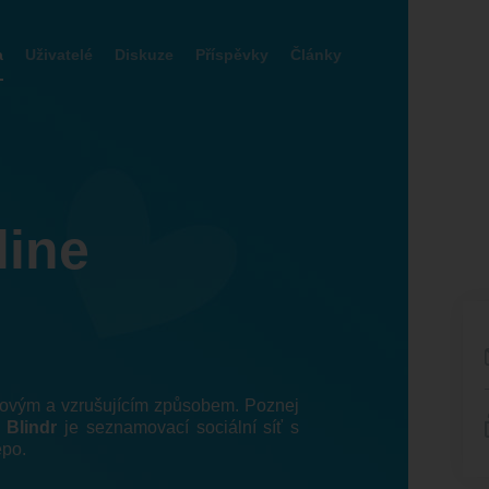
a
Uživatelé
Diskuze
Příspěvky
Články
line
 novým a vzrušujícím způsobem. Poznej
!
Blindr
je seznamovací sociální síť s
epo.