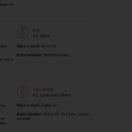
ý
ufalci mi
Ka
24
,
Sány
jaka
Něco o mně:
Je mi 24.
Koho hledám:
Hodnýho kluka.
by mel o
Veru858
41
,
Lysá nad Labem
uji,
Něco o mně:
Zeptej se
Koho hledám:
Muže 20- 35 Psaní, potom
 se
se uvidí
jaký