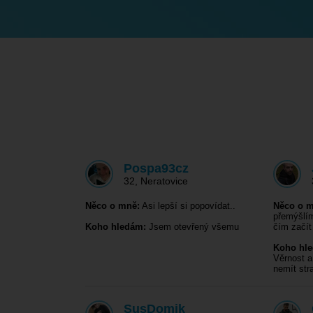
Pospa93cz
32
,
Neratovice
Něco o mně:
Asi lepší si popovídat..
Něco o m
přemýšlím
Koho hledám:
Jsem otevřený všemu
čím začí
Koho hl
Věrnost a
nemít st
SusDomik