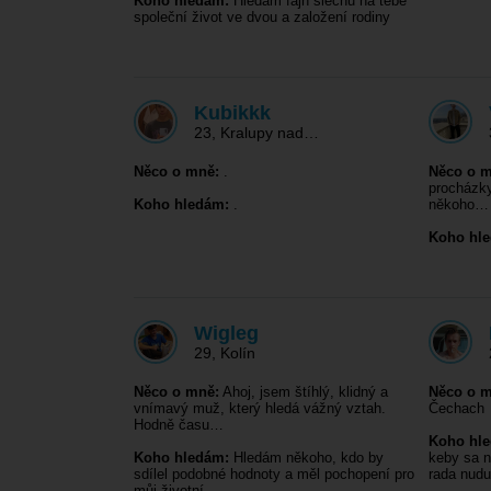
Koho hledám:
Hledám fajn slečnu na tebe
společní život ve dvou a založení rodiny
Kubikkk
23
,
Kralupy nad…
Něco o mně:
.
Něco o m
procházky
Koho hledám:
.
někoho…
Koho hl
Wigleg
29
,
Kolín
Něco o mně:
Ahoj, jsem štíhlý, klidný a
Něco o m
vnímavý muž, který hledá vážný vztah.
Čechach
Hodně času…
Koho hl
Koho hledám:
Hledám někoho, kdo by
keby sa n
sdílel podobné hodnoty a měl pochopení pro
rada nud
můj životní…