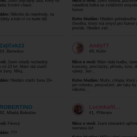
ně:
Jsem obyčejný táta, který se
Něco o mně:
Jsem veselá, pozitivn
ádat životní chaoz.
naladěná holka se zvláštním smysl
humor.
edám:
Někoho do nepohody, na
ýlety a kdo ví co bude dál.
Koho hledám:
Hledám pohodového
člověka, který má smysl pro humor a
povídá. Hledám zatí…
Zajíček23
Andy77
24
,
Benešov
49
,
Kolín
ně:
Jsem mladý nezbedný
Něco o mně:
Mám ráda hudbu, tane
e mi 23 let. Mám rád starší
koncerty, procházky, přírodu, kino, d
í ženy. Miluj…
výlety. Jen…
edám:
Hledám starší ženu 35+
Koho hledám:
Muže, chlapa, který 
jen milenku, povyražení, ale taky by
někoho…
ROBERTiNO
Lucinkafif…
40
,
Mladá Boleslav
41
,
Příbram
ně:
Férový
Něco o mně:
Jsem tolerantní upřím
nesnesu lež
edám:
???