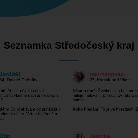
Seznamka Středočeský kraj
Jan1991
neumanovap
34
,
Daleké Dušníky
27
,
Kamýk nad Vltav…
ně:
Ahoj?, nějakou chvíli
Něco o mně:
Švihlá holka bez mozk
, co tu vlastně napsat nebo spíš
miluje malování, přírodu, zvířata a č
t ?…
humor
edám:
Co očekávám od protějšku?
Koho hledám:
To je ve hvězdách :
 vlastní názor. Vztah k přírodě a
rac…
Obb
Janicka