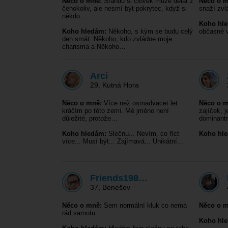
Něco o mně:
Srandu si člověk může dělat z
Něco o m
čehokoliv, ale nesmí být pokrytec, když si
snaží zvl
někdo…
Koho hl
Koho hledám:
Někoho, s kým se budu celý
občasné v
den smát. Někoho, kdo zvládne moje
charisma a Někoho…
Arci
29
,
Kutná Hora
Něco o mně:
Více než osmadvacet let
Něco o m
kráčím po této zemi. Mé jméno není
zajíček, j
důležité, protože…
dominantn
Koho hledám:
Slečnu... Nevím, co říct
Koho hl
více... Musí být... Zajímavá... Unikátní...
Friends198…
37
,
Benešov
Něco o mně:
Sem normální kluk co nemá
Něco o m
rád samotu
Koho hl