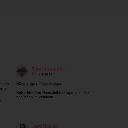
Símonenečk…
57
,
Benešov
u, co
Něco o mně:
To si povíme
erný
Koho hledám:
Normálního chlapa, veselého
s vyřešeným vztahem.
D
Janička 29