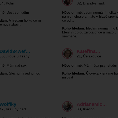
34
,
Kolín
32
,
Brandýs nad…
ně:
Dost se nudím
Něco o mně:
Jsem normální holka k
na nic nehraje a máto v hlavě srovna
edám:
A hledám holku co mi
co od…
e nudy zbavit
Koho hledám:
hledám normálního k
který ví co od života chce a máto v 
srovnané.
David34wef…
Kateřina…
35
,
Jílové u Prahy
21
,
Čelákovice
ně:
Mám rád sex
Něco o mně:
Mám ráda psy, studuji
edám:
Slečnu na jednu noc
Koho hledám:
Člověka který mě bu
milovat
Wolfiky
AdrianaMic…
47
,
Kralupy nad…
33
,
Kladno