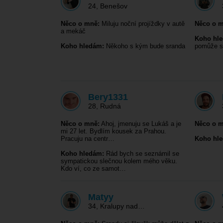
24
,
Benešov
Něco o mně:
Miluju noční projíždky v autě
Něco o m
a mekáč
Koho hl
Koho hledám:
Někoho s kým bude sranda
pomůže s
Bery1331
28
,
Rudná
Něco o mně:
Ahoj, jmenuju se Lukáš a je
Něco o m
mi 27 let. Bydlím kousek za Prahou.
Pracuju na centr…
Koho hl
Koho hledám:
Rád bych se seznámil se
sympatickou slečnou kolem mého věku.
Kdo ví, co ze samot…
Matyy
34
,
Kralupy nad…