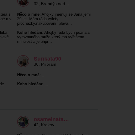
32
,
Brandýs nad…
terá si
Něco o mně:
Ahojky jmenuji se Jana jemi
né a vi
29 let. Mám ráda výlety
procházky,nakupování, plavá…
luka
Koho hledám:
Ahojky ráda bych poznala
hlavě
vyrovnaného muže který má vyřešeno
minulost a je připr…
Surikata90
36
,
Příbram
Něco o mně:
..
de
Koho hledám:
...
osamelnata…
42
,
Krakov