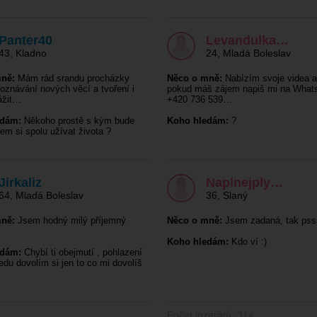
Panter40
Levandulka…
43
,
Kladno
24
,
Mladá Boleslav
ně:
Mám rád srandu procházky
Něco o mně:
Nabízím svoje videa a
poznávání nových věcí a tvoření i
pokud máš zájem napiš mi na What
ážit…
+420 736 539…
edám:
Někoho prostě s kým bude
Koho hledám:
?
dem si spolu užívat života ?
Jirkaliz
Naplnejply…
64
,
Mladá Boleslav
36
,
Slaný
ně:
Jsem hodný milý příjemný
Něco o mně:
Jsem zadaná, tak pss
Koho hledám:
Kdo ví :)
edám:
Chybí ti obejmutí , pohlazení
jedu dovolím si jen to co mi dovolíš
Počet inzerátů: 31x