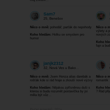
Sam7
25
,
Benešov
Něco o mně:
pohodář, parťák do nepohody
Něco o m
výlety a 
Koho hledám:
Holku se smyslem pro
nových z
humor
Koho hl
fajn a bu
janjk2312
32
,
Nová Ves u Bako…
Něco o mně:
Jsem Honza alias darebák a
Něco o m
rošťák kde si rád hraje a zkouší nové výzvy
romantik
Koho hledám:
Nějakou zpřísněnou duši s
Koho hl
kterou si budu rozumět postavička by jsi
? Rád při
měla být vůz…
Počet inzerátů: 201x