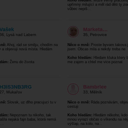
Koho hledám:
Může věrný pracovit
upřímný milující a měl rád děti ty zo
vůbec nepiš…
Vašek
Marketa…
36
,
Lysá nad Labem
35
,
Petrovice
ně:
Ahoj, rád se směju, chodím na
Něco o mně:
Proste byvam takova 
 a objevuji nová místa. Hledám
jsem. Obcas mila a nekdy treba ne
Koho hledám:
Hledam kluka ktery 
edám:
Ženu do života
me zajem a chtel me vice poznat
H3IS3NB3RG
Bambrlee
27
,
Mukařov
33
,
Mělník
ně:
Slovak, uz dlho pracujuci tu v
Něco o mně:
Ráda poznávám, objev
cestuji
edám:
Nepoznam tu nikoho, tak
Koho hledám:
Hledám někoho, kdo
ašla nejaká fajn baba, ktorá nemá
mnou vyrazí občas o víkendu na ně
u…
výšlap, na kolo, na…