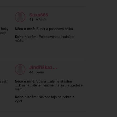
Saxa666
41
,
Mělník
 fotky
Něco o mně:
Super a pohodová holka.
sapp
Koho hledám:
Pohodového a hodného
může.
Jindřiška1…
44
,
Sány
ssst:)
Něco o mně:
Vdaná ...ale ne šťastně
....krásná ..ale jen vnitřně ...šťastná ,protože
mám…
Koho hledám:
Někoho fajn na pokec a
výlet