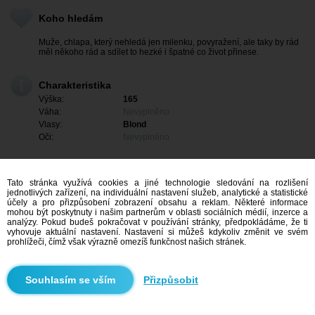
Koho hledám
Muže, chlapa, který nehledá jen milenku, povyražení, ale taky by rád
měl někoho rád a sdílet to hezké i špatné co život přinese.
Charakteristika
Výška:
165
Váha:
Nevyplněno
Vlasy:
Blond
Oči:
Nevyplněno
Tato stránka využívá cookies a jiné technologie sledování na rozlišení
jednotlivých zařízení, na individuální nastavení služeb, analytické a statistické
účely a pro přizpůsobení zobrazení obsahu a reklam. Některé informace
mohou být poskytnuty i našim partnerům v oblasti sociálních médií, inzerce a
analýzy. Pokud budeš pokračovat v používání stránky, předpokládáme, že ti
vyhovuje aktuální nastavení. Nastavení si můžeš kdykoliv změnit ve svém
prohlížeči, čímž však výrazně omezíš funkčnost našich stránek.
Mám zájem
Přizpůsobit