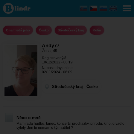
Andy77 -
Ona hledá
jeho
Středočeský
kraj - Kolín
Ona hledá jeho
Česko
Středočeský kraj
Kolín
Andy77
Žena, 49
Registrovaný/á:
10/12/2022 - 08:19
Naposledny online:
02/11/2024 - 08:09
Středočeský kraj - Česko
Něco o mně
Mám ráda hudbu, tanec, koncerty, procházky, přírodu, kino, divadlo,
výlety. Jen to nemám s kým sdílet ?