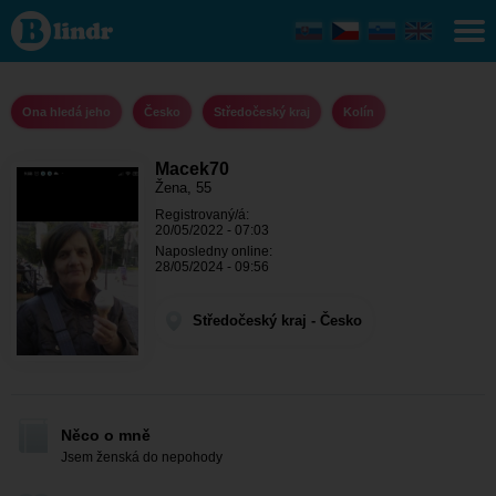
Macek70 -
Ona hledá
jeho
Středočeský
kraj - Kolín
Ona hledá jeho
Česko
Středočeský kraj
Kolín
Macek70
Žena, 55
Registrovaný/á:
20/05/2022 - 07:03
Naposledny online:
28/05/2024 - 09:56
Středočeský kraj - Česko
Něco o mně
Jsem ženská do nepohody