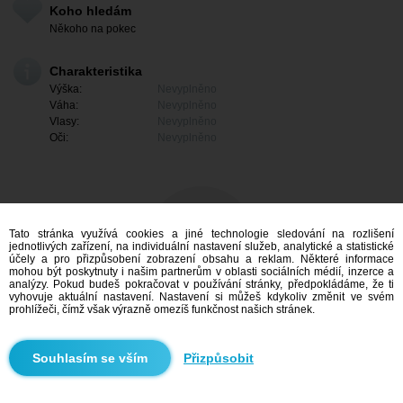
Koho hledám
Někoho na pokec
Charakteristika
Výška:
Nevyplněno
Váha:
Nevyplněno
Vlasy:
Nevyplněno
Oči:
Nevyplněno
Tato stránka využívá cookies a jiné technologie sledování na rozlišení
jednotlivých zařízení, na individuální nastavení služeb, analytické a statistické
účely a pro přizpůsobení zobrazení obsahu a reklam. Některé informace
mohou být poskytnuty i našim partnerům v oblasti sociálních médií, inzerce a
analýzy. Pokud budeš pokračovat v používání stránky, předpokládáme, že ti
vyhovuje aktuální nastavení. Nastavení si můžeš kdykoliv změnit ve svém
prohlížeči, čímž však výrazně omezíš funkčnost našich stránek.
Mám zájem
Přizpůsobit
Vyhledávání