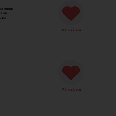
se mnou
du na
, na
Mám zájem
Mám zájem