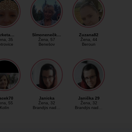
rketa…
Símonenečk…
Zuzana82
ena
, 35
Žena
, 57
Žena
, 44
trovice
Benešov
Beroun
acek70
Janicka
Janička 29
ena
, 55
Žena
, 32
Žena
, 32
Kolín
Brandýs nad…
Brandýs nad…