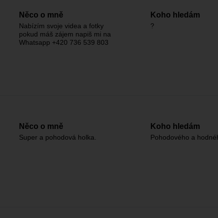
Něco o mně
Koho hledám
Nabízím svoje videa a fotky
?
pokud máš zájem napiš mi na
Whatsapp +420 736 539 803
Něco o mně
Koho hledám
Super a pohodová holka.
Pohodového a hodné