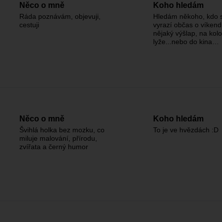
Něco o mně
Koho hledám
Ráda poznávám, objevuji,
Hledám někoho, kdo 
cestuji
vyrazí občas o víken
nějaký výšlap, na kolo
lyže...nebo do kina…
Něco o mně
Koho hledám
Švihlá holka bez mozku, co
To je ve hvězdách :D
miluje malování, přírodu,
zvířata a černý humor