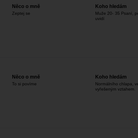
Něco o mně
Koho hledám
Zeptej se
Muže 20- 35 Psaní, p
uvidí
Něco o mně
Koho hledám
To si povíme
Normálního chlapa, v
vyřešeným vztahem.