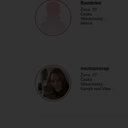
Bambrlee
Žena
, 33
Česko
Středočeský…
Mělník
neumanovap
Žena
, 27
Česko
Středočeský…
Kamýk nad Vltav…