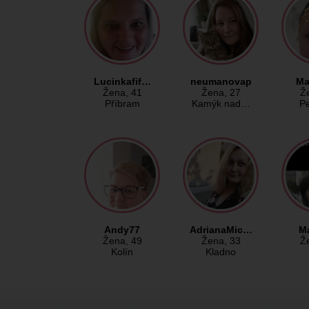
Lucinkafif…
neumanovap
Ma
Žena
, 41
Žena
, 27
Ž
Příbram
Kamýk nad…
Pe
Andy77
AdrianaMic…
M
Žena
, 49
Žena
, 33
Ž
Kolín
Kladno