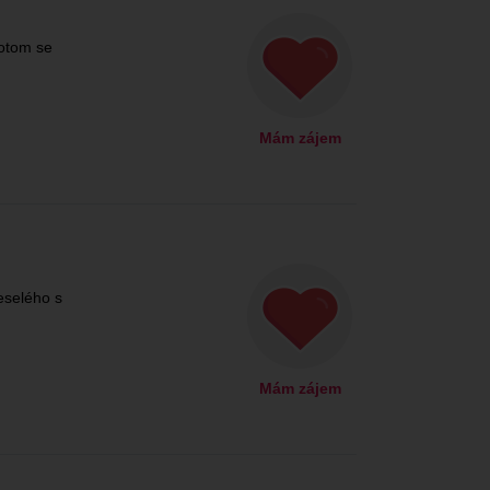
otom se
Mám zájem
eselého s
Mám zájem