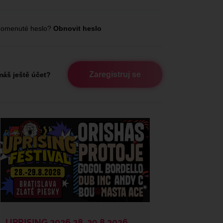
omenuté heslo?
Obnovit heslo
Zaregistruj se
áš ještě účet?