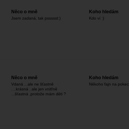
Něco o mně
Koho hledám
Jsem zadaná, tak pssssst:)
Kdo ví :)
Něco o mně
Koho hledám
Vdaná ...ale ne šťastně
Někoho fajn na pokec 
....krásná ..ale jen vnitřně
...šťastná ,protože mám děti ?