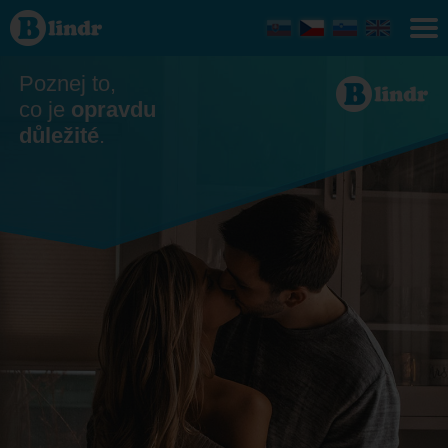
Seznamka - Ona
hledá jeho
Moravskoslezský
kraj
Poznej to,
co je
opravdu
důležité
.