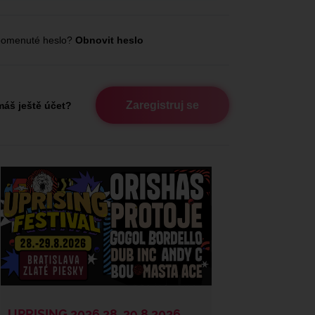
omenuté heslo?
Obnovit heslo
Zaregistruj se
áš ještě účet?