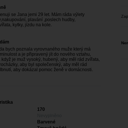
mně
enuji se Jana jemi 29 let. Mám ráda výlety
Zap
,nakupování, plavání ,poslech hudby,
vířata, kytky, jízdu na kole.
edám
Nem
da bych poznala vyrovnaného muže který má
minulost a je připravený jít do nového vztahu,
když je muž vysoký, hubený, aby měl rád zvířata,
rocházky, aby byl společenský, aby měl rád
blbnutí, aby dokázal pomoc ženě v domácnosti.
istika
170
Nevyplněno
Barvené