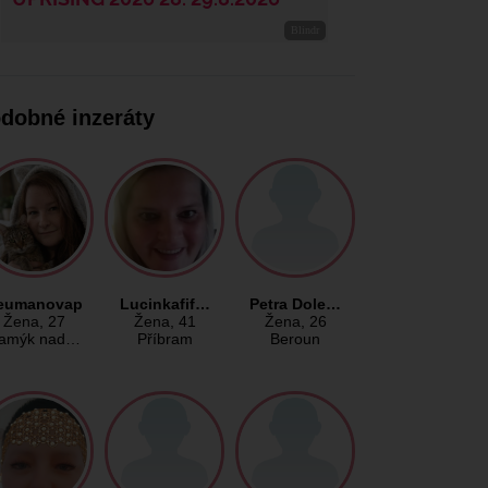
dobné inzeráty
eumanovap
Lucinkafif…
Petra Dole…
Žena
, 27
Žena
, 41
Žena
, 26
amýk nad…
Příbram
Beroun