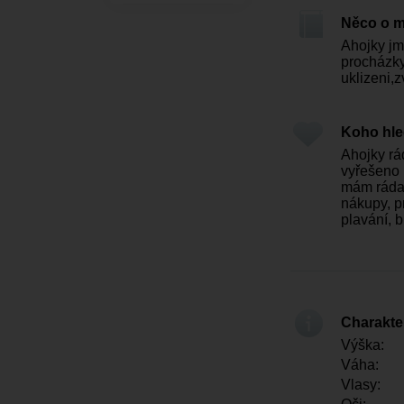
Něco o 
Ahojky jm
procházky
uklizeni,z
Koho hl
Ahojky rá
vyřešeno 
mám ráda 
nákupy, p
plavání, 
Charakter
Výška:
Váha:
Vlasy: