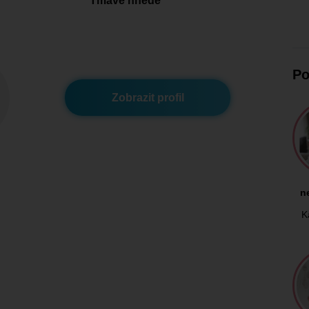
Tmavě hnědé
Po
Zobrazit profil
n
K