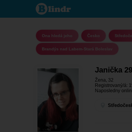
Janička 29 -
Ona hledá
jeho
Středočeský
kraj -
Brandýs
nad Labem-
Stará
Ona hledá jeho
Česko
Středoče
Boleslav
Brandýs nad Labem-Stará Boleslav
Janička 2
Žena, 32
Registrovaný/á: 1
Naposledny online
Středočesk